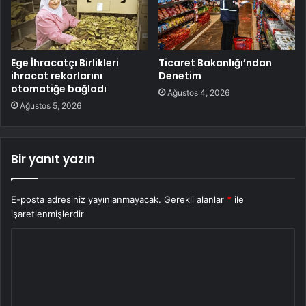
Ege İhracatçı Birlikleri
Ticaret Bakanlığı’ndan
ihracat rekorlarını
Denetim
otomatiğe bağladı
Ağustos 4, 2026
Ağustos 5, 2026
Bir yanıt yazın
E-posta adresiniz yayınlanmayacak.
Gerekli alanlar
*
ile
işaretlenmişlerdir
Y
o
r
u