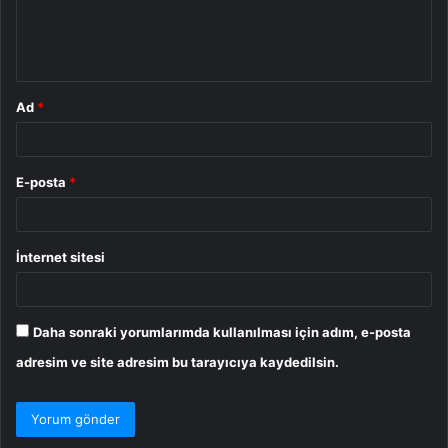
m
*
Ad
*
E-posta
*
İnternet sitesi
Daha sonraki yorumlarımda kullanılması için adım, e-posta
adresim ve site adresim bu tarayıcıya kaydedilsin.