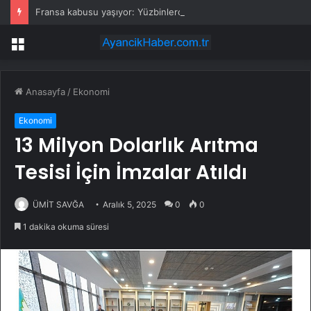
Fransa kabusu yaşıyor: Yüzbinlerce kişi kaçıyor alevler kovalıyor
Menü
Anasayfa
/
Ekonomi
Ekonomi
13 Milyon Dolarlık Arıtma
Tesisi İçin İmzalar Atıldı
ÜMİT SAVĞA
Aralık 5, 2025
0
0
1 dakika okuma süresi