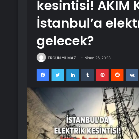
kesintisi! AKIM 
İstanbul’a elek
gelecek?
ERGÜN YILMAZ
Nisan 26, 2023
Facebook
Twitter
LinkedIn
Tumblr
Pinterest
Reddit