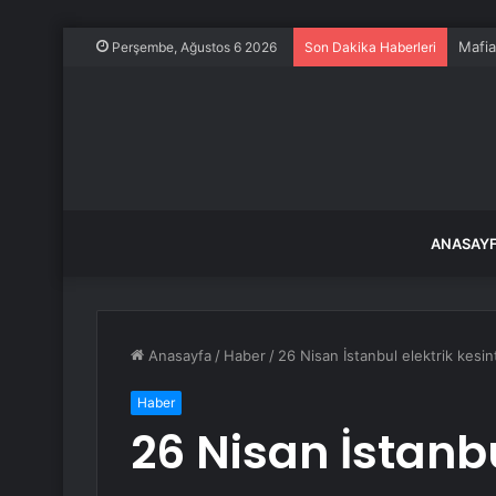
Psiko
Perşembe, Ağustos 6 2026
Son Dakika Haberleri
ANASAY
Anasayfa
/
Haber
/
26 Nisan İstanbul elektrik kesin
Haber
26 Nisan İstanbu