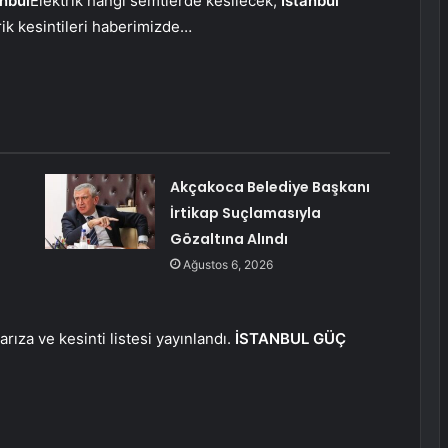
anbul
Elektrik hangi semtlerde kesilecek,
İstanbul
rik kesintileri haberimizde…
Akçakoca Belediye Başkanı
İrtikap Suçlamasıyla
Gözaltına Alındı
Ağustos 6, 2026
arıza ve kesinti listesi yayınlandı.
İSTANBUL GÜÇ