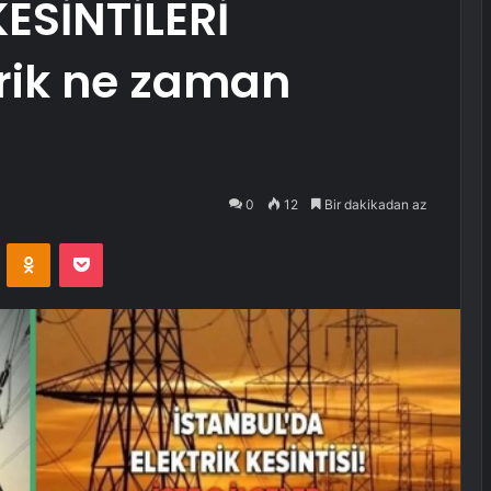
KESİNTİLERİ
trik ne zaman
0
12
Bir dakikadan az
VKontakte
Odnoklassniki
Pocket