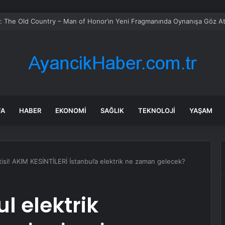
loglara göre özgüveni düşük insanların ağzından düşürmediği 10 cümle
FA
HABER
EKONOMI
SAĞLIK
TEKNOLOJI
YAŞAM
tisi! AKIM KESİNTİLERİ İstanbul’a elektrik ne zaman gelecek?
l elektrik