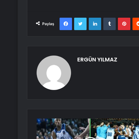
Facebook
Twitter
LinkedIn
Tumblr
Pint
Paylaş
ERGÜN YILMAZ