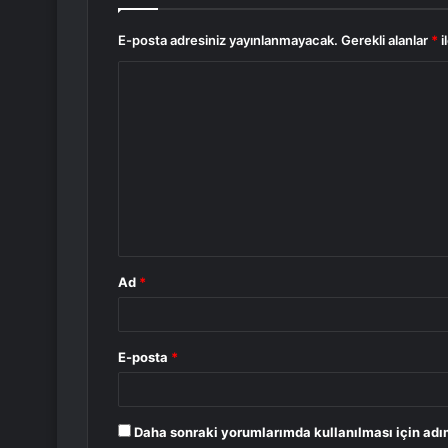
E-posta adresiniz yayınlanmayacak.
Gerekli alanlar
*
i
Y
o
r
u
m
*
Ad
*
E-posta
*
Daha sonraki yorumlarımda kullanılması için adım