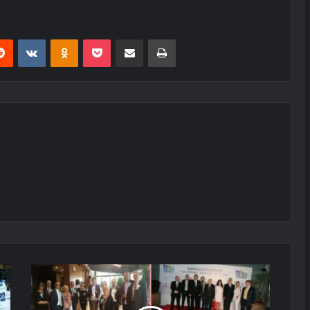
erest
Reddit
VKontakte
Odnoklassniki
Pocket
E-Posta ile paylaş
Yazdır