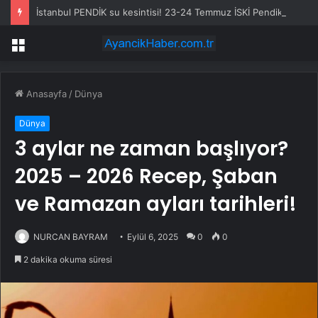
İstanbul PENDİK su kesintisi! 23-24 Temmuz İSKİ Pendik su kesintisi ne zaman bitecek, sular ne zaman gelecek?
Menü
Anasayfa
/
Dünya
Dünya
3 aylar ne zaman başlıyor?
2025 – 2026 Recep, Şaban
ve Ramazan ayları tarihleri!
NURCAN BAYRAM
Eylül 6, 2025
0
0
2 dakika okuma süresi