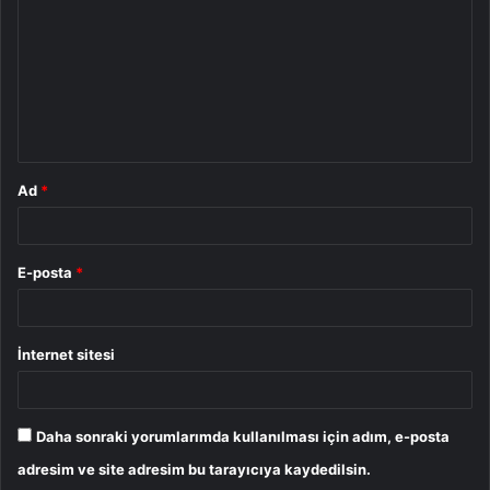
r
u
m
*
Ad
*
E-posta
*
İnternet sitesi
Daha sonraki yorumlarımda kullanılması için adım, e-posta
adresim ve site adresim bu tarayıcıya kaydedilsin.