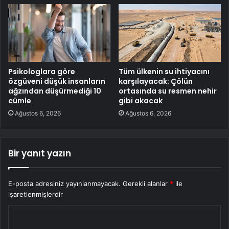
Psikologlara göre
Tüm ülkenin su ihtiyacını
özgüveni düşük insanların
karşılayacak: Çölün
ağzından düşürmediği 10
ortasında su resmen nehir
cümle
gibi akacak
Ağustos 6, 2026
Ağustos 6, 2026
Bir yanıt yazın
E-posta adresiniz yayınlanmayacak.
Gerekli alanlar
*
ile
işaretlenmişlerdir
Y
o