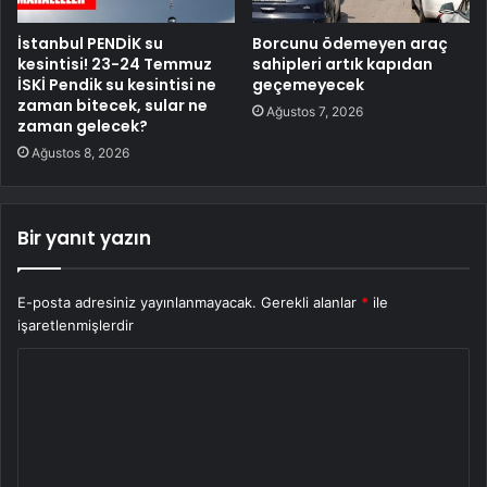
İstanbul PENDİK su
Borcunu ödemeyen araç
kesintisi! 23-24 Temmuz
sahipleri artık kapıdan
İSKİ Pendik su kesintisi ne
geçemeyecek
zaman bitecek, sular ne
Ağustos 7, 2026
zaman gelecek?
Ağustos 8, 2026
Bir yanıt yazın
E-posta adresiniz yayınlanmayacak.
Gerekli alanlar
*
ile
işaretlenmişlerdir
Y
o
r
u