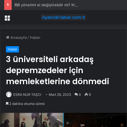
İBB yönetimi el değiştirebilir mi? Kritik senaryoda 10 üye detayı
Menü
Anasayfa
/
Haber
Haber
3 üniversiteli arkadaş
depremzedeler için
memleketlerine dönmedi
ESRA NUR TAŞCI
Mart 29, 2023
0
9
2 dakika okuma süresi