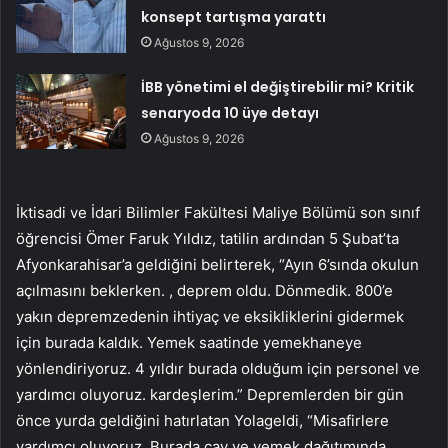
konsept tartışma yarattı
Ağustos 9, 2026
İBB yönetimi el değiştirebilir mi? Kritik
senaryoda 10 üye detayı
Ağustos 9, 2026
İktisadi ve İdari Bilimler Fakültesi Maliye Bölümü son sınıf
öğrencisi Ömer Faruk Yıldız, tatilin ardından 5 Şubat’ta
Afyonkarahisar’a geldiğini belirterek, “Ayın 6’sında okulun
açılmasını beklerken. , deprem oldu. Dönmedik. 800’e
yakın depremzedenin ihtiyaç ve eksikliklerini gidermek
için burada kaldık. Yemek saatinde yemekhaneye
yönlendiriyoruz. 4 yıldır burada olduğum için personel ve
yardımcı oluyoruz. kardeşlerim.” Depremlerden bir gün
önce yurda geldiğini hatırlatan Yolageldi, “Misafirlere
yardımcı oluyoruz. Burada çay ve yemek dağıtımında