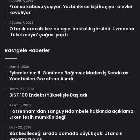
Ağustos 7, 2026
Fransa kabusu yaşıyor: Yüzbinlerce kişi kaçıyor alevler
kovalıyor
Ağustos 7, 2026
O balıklarda ilk kez bulaşıcı hastalık görüldü: Uzmanlar
‘tüketmeyin’ çağrısı yaptı
Rastgele Haberler
Mart 6, 2026
Eylemlerinin 8. Gününde Bağımsız Maden İş Sendikası
Yöneticileri Gözaltına Alındı
Temmuz 2, 2023
BIST 100 Endeksi Yükselişle Başladı
Kasım 5, 2023
Tottenham’dan Tanguy Ndombele hakkında açıklama!
Erken fesih mümkün değil
Ocak 22, 2026
Söz kesileceği sırada damada büyük şok: Utancın
kıpkırmızı oldu