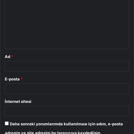
o
r
u
m
*
Ad
*
E-posta
*
İnternet sitesi
Daha sonraki yorumlarımda kullanılması için adım, e-posta
adresim ve site adresim bu tarayıcıya kaydedilsin.