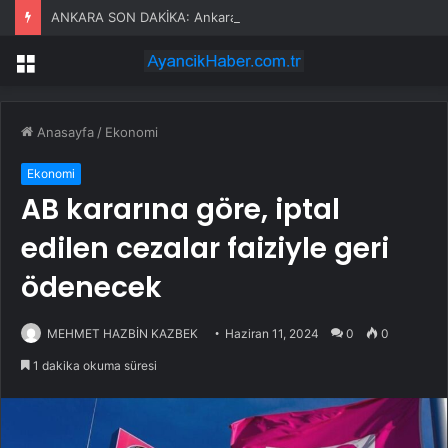
ANKARA SON DAKİKA: Ankara’da hava aracı mı düştü? Temelli’de ne oldu, olay nedir?
Menü
Anasayfa
/
Ekonomi
Ekonomi
AB kararına göre, iptal
edilen cezalar faiziyle geri
ödenecek
MEHMET HAZBİN KAZBEK
Haziran 11, 2024
0
0
1 dakika okuma süresi