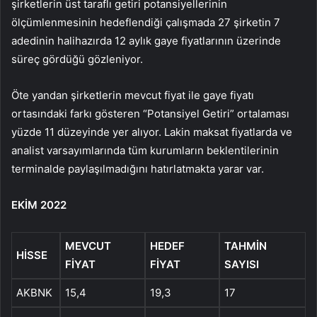
şirketlerin üst taraflı getiri potansiyellerinin
ölçümlenmesinin hedeflendiği çalışmada 27 şirketin 7
adedinin halihazırda 12 aylık gaye fiyatlarının üzerinde
süreç gördüğü gözleniyor.
Öte yandan şirketlerin mevcut fiyat ile gaye fiyatı
ortasındaki farkı gösteren “Potansiyel Getiri” ortalaması
yüzde 11 düzeyinde yer alıyor. Lakin maksat fiyatlarda ve
analist varsayımlarında tüm kurumların beklentilerinin
terminalde paylaşılmadığını hatırlatmakta yarar var.
EKİM 2022
MEVCUT
HEDEF
TAHMİN
HİSSE
FİYAT
FİYAT
SAYISI
AKBNK
15,4
19,3
17