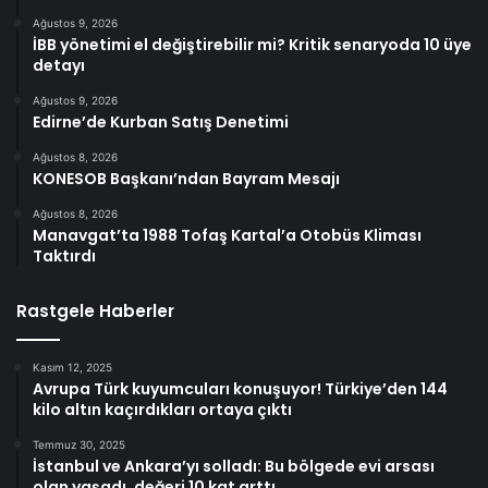
Ağustos 9, 2026
İBB yönetimi el değiştirebilir mi? Kritik senaryoda 10 üye
detayı
Ağustos 9, 2026
Edirne’de Kurban Satış Denetimi
Ağustos 8, 2026
KONESOB Başkanı’ndan Bayram Mesajı
Ağustos 8, 2026
Manavgat’ta 1988 Tofaş Kartal’a Otobüs Kliması
Taktırdı
Rastgele Haberler
Kasım 12, 2025
Avrupa Türk kuyumcuları konuşuyor! Türkiye’den 144
kilo altın kaçırdıkları ortaya çıktı
Temmuz 30, 2025
İstanbul ve Ankara’yı solladı: Bu bölgede evi arsası
olan yaşadı, değeri 10 kat arttı