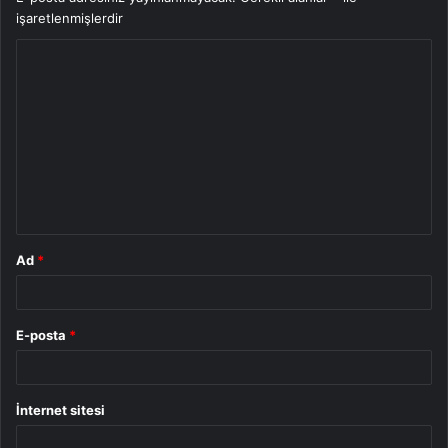
işaretlenmişlerdir
Y
o
r
u
m
*
Ad
*
E-posta
*
İnternet sitesi