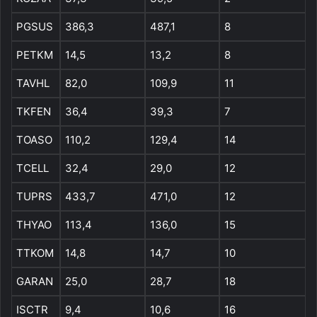
PGSUS
386,3
487,1
8
PETKM
14,5
13,2
8
TAVHL
82,0
109,9
11
TKFEN
36,4
39,3
7
TOASO
110,2
129,4
14
TCELL
32,4
29,0
12
TUPRS
433,7
471,0
12
THYAO
113,4
136,0
15
TTKOM
14,8
14,7
10
GARAN
25,0
28,7
18
ISCTR
9,4
10,6
16