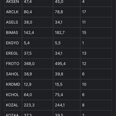
AKSEN
47,4
45,0
4
ARCLK
80,4
78,8
17
ASELS
38,0
34,1
11
BIMAS
142,4
182,7
15
EKGYO
5,4
5,5
1
EREGL
37,5
34,1
13
FROTO
368,0
495,4
12
SAHOL
36,9
39,6
6
KRDMD
12,9
15,5
10
KCHOL
64,0
75,4
6
KOZAL
223,3
244,1
8
KOZAA
37,3
39,5
2