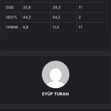
SISE
35,6
39,3
11
VESTL
44,3
54,2
2
YKBNK
9,8
11,0
17
EYÜP TURAN