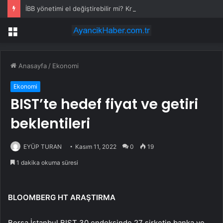
İBB yönetimi el değiştirebilir mi? Kritik senaryoda 10 üye detayı
Menü
Anasayfa
/
Ekonomi
Ekonomi
BIST’te hedef fiyat ve getiri
beklentileri
EYÜP TURAN
Kasım 11, 2022
0
19
1 dakika okuma süresi
BLOOMBERG HT ARAŞTIRMA
Borsa İstanbul BIST 30 endeksinde 27 şirketin banka ve