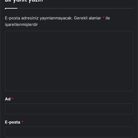
E-posta adresiniz yayınlanmayacak.
Gerekli alanlar
*
ile
işaretlenmişlerdir
Y
o
r
u
m
*
Ad
*
E-posta
*