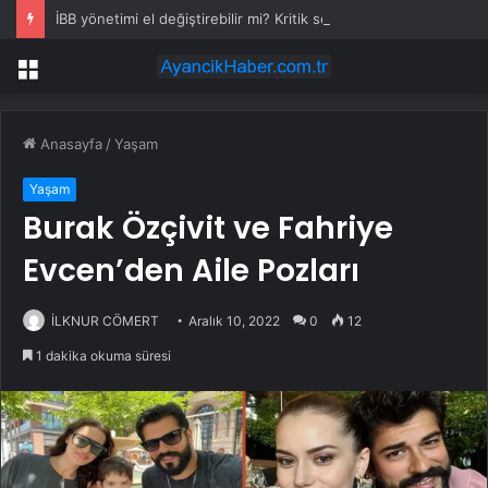
İBB yönetimi el değiştirebilir mi? Kritik senaryoda 10 üye detayı
Menü
Anasayfa
/
Yaşam
Yaşam
Burak Özçivit ve Fahriye
Evcen’den Aile Pozları
İLKNUR CÖMERT
Aralık 10, 2022
0
12
1 dakika okuma süresi