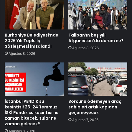
Burhaniye Belediyesi’nde
Taliban’ın beş yılı:
2026 Yılı Toplu İş
Afganistan’da durum ne?
Sözleşmesi İmzalandı
Ağustos 8, 2026
Ağustos 8, 2026
İstanbul PENDİK su
Borcunu ödemeyen araç
kesintisi! 23-24 Temmuz
sahipleri artık kapıdan
İSKİ Pendik su kesintisi ne
geçemeyecek
zaman bitecek, sular ne
Ağustos 7, 2026
zaman gelecek?
Ağustos 8, 2026