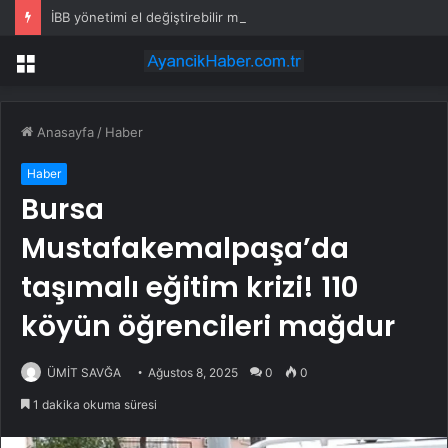
İBB yönetimi el değiştirebilir mi? Kritik senaryoda 10 üye detayı
Menü
Anasayfa
/
Haber
Haber
Bursa
Mustafakemalpaşa’da
taşımalı eğitim krizi! 110
köyün öğrencileri mağdur
ÜMİT SAVĞA
Ağustos 8, 2025
0
0
1 dakika okuma süresi