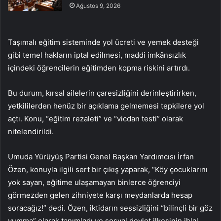
Ağustos 9, 2026
Taşımalı eğitim sisteminde yol ücreti ve yemek desteği
gibi temel hakların iptal edilmesi, maddi imkânsızlık
içindeki öğrencilerin eğitimden kopma riskini artırdı.
Bu durum, kırsal ailelerin çaresizliğini derinleştirirken,
yetkililerden henüz bir açıklama gelmemesi tepkilere yol
açtı. Konu, “eğitim rezaleti” ve “vicdan testi” olarak
nitelendirildi.
Umuda Yürüyüş Partisi Genel Başkan Yardımcısı İrfan
Özen, konuyla ilgili sert bir çıkış yaparak, “Köy çocuklarını
yok sayan, eğitime ulaşamayan binlerce öğrenciyi
görmezden gelen zihniyete karşı meydanlarda hesap
soracağız!” dedi. Özen, iktidarın sessizliğini “bilinçli bir göz
yumma” olarak tanımladı ve sosyal devlet ilkesinin ihlal