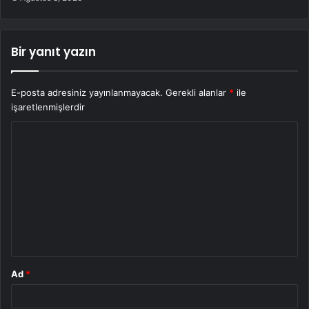
Bir yanıt yazın
E-posta adresiniz yayınlanmayacak.
Gerekli alanlar
*
ile
işaretlenmişlerdir
Y
o
r
u
m
*
Ad
*