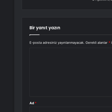
Bir yanıt yazın
E-posta adresiniz yayınlanmayacak.
Gerekli alanlar
*
i
Y
o
r
u
m
*
Ad
*