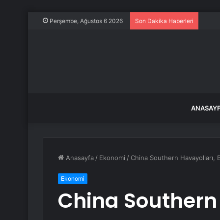
14 ya
Perşembe, Ağustos 6 2026
Son Dakika Haberleri
ANASAY
Anasayfa
/
Ekonomi
/
China Southern Havayolları, B
Ekonomi
China Southern 