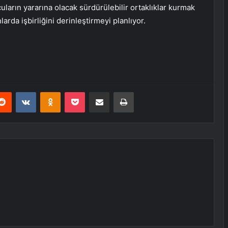
cuların yararına olacak sürdürülebilir ortaklıklar kurmak
arda işbirliğini derinleştirmeyi planlıyor.
erest
Reddit
VKontakte
Odnoklassniki
Pocket
E-Posta ile paylaş
Yazdır