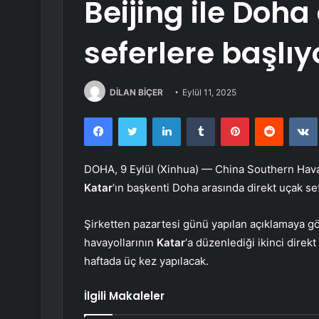
Beijing ile Doha
seferlere başlıy
DİLAN BİÇER
Eylül 11, 2025
Facebook
Twitter
LinkedIn
Tumblr
Pinterest
Reddit
DOHA, 9 Eylül (Xinhua) — China Southern Havayol
Katar
‘ın başkenti Doha arasında direkt uçak se
Şirketten pazartesi günü yapılan açıklamaya 
havayollarının
Katar
‘a düzenlediği ikinci dire
haftada üç kez yapılacak.
İlgili Makaleler