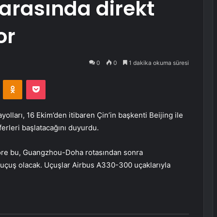
 arasında direkt
or
0
0
1 dakika okuma süresi
VKontakte
Odnoklassniki
Pocket
ları, 16 Ekim’den itibaren Çin’in başkenti Beijing ile
ferleri başlatacağını duyurdu.
göre bu, Guangzhou-Doha rotasından sonra
kt uçuş olacak. Uçuşlar Airbus A330-300 uçaklarıyla