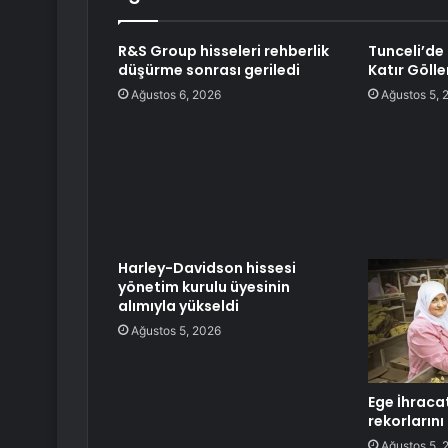
R&S Group hisseleri rehberlik
Tunceli’de
düşürme sonrası geriledi
Katır Göller
Ağustos 6, 2026
Ağustos 5, 
Harley-Davidson hissesi
yönetim kurulu üyesinin
alımıyla yükseldi
Ağustos 5, 2026
Ege İhracat
rekorların
Ağustos 5, 