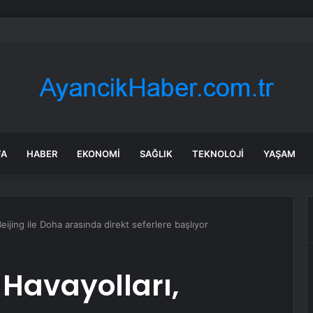
şındaki çocuk savaş uçaklarını alarma geçirdi
FA
HABER
EKONOMI
SAĞLIK
TEKNOLOJI
YAŞAM
eijing ile Doha arasında direkt seferlere başlıyor
Havayolları,