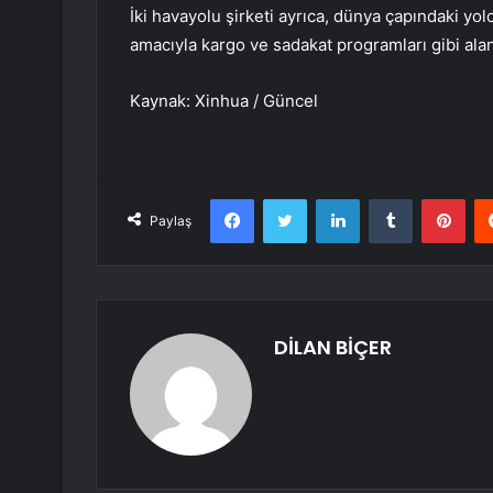
İki havayolu şirketi ayrıca, dünya çapındaki yol
amacıyla kargo ve sadakat programları gibi alanl
Kaynak: Xinhua / Güncel
Facebook
Twitter
LinkedIn
Tumblr
Pint
Paylaş
DİLAN BİÇER