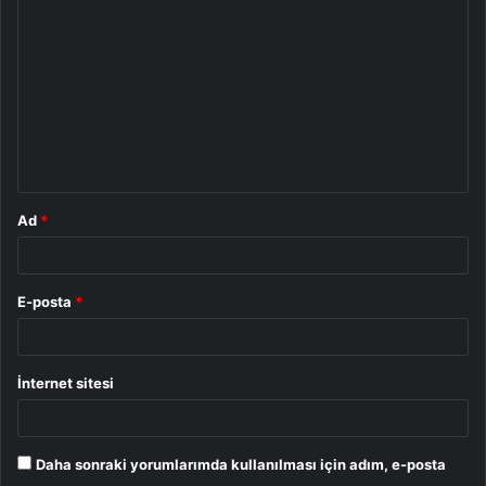
o
r
u
m
*
Ad
*
E-posta
*
İnternet sitesi
Daha sonraki yorumlarımda kullanılması için adım, e-posta