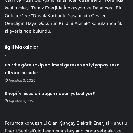
Vakfı ve Huan Qiu Ajansı tarafından düzenlendi. Forumda
katılımcılar, “Temiz Enerjide İnovasyon ve Daha Yeşil Bir
Gelecek” ve “Düşük Karbonlu Yaşam için Çevreci
Gençliğin Hayal Gücünün Kilidini Açmak” konularında fikir
alışverişinde bulundu.
İlgili Makaleler
Baird’e göre takip edilmesi gereken en iyi yapay zeka
altyapı hisseleri
Ağustos 6, 2026
Shopify hisseleri bugün neden yükseliyor?
Ağustos 6, 2026
Forumda konuşan Li Qian, Şangay Elektrik Enerjisi Hunutlu
Enerji Santrali’nin tasarımının başlangıcında sehpalar ve