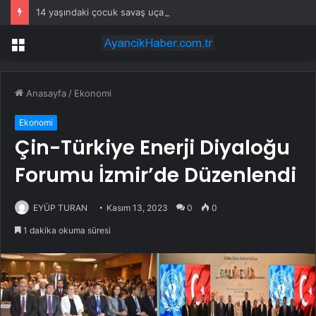
14 yaşındaki çocuk savaş uçaklarını alarma geçirdi
Menü
Anasayfa
/
Ekonomi
Ekonomi
Çin-Türkiye Enerji Diyaloğu
Forumu İzmir’de Düzenlendi
EYÜP TURAN
Kasım 13, 2023
0
0
1 dakika okuma süresi