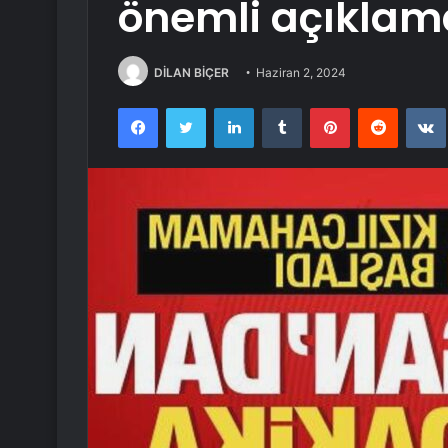
önemli açıklam
DİLAN BİÇER
Haziran 2, 2024
Facebook
Twitter
LinkedIn
Tumblr
Pinterest
Reddit