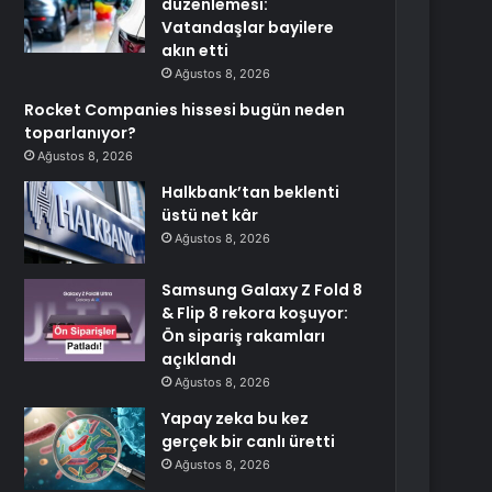
düzenlemesi:
Vatandaşlar bayilere
akın etti
Ağustos 8, 2026
Rocket Companies hissesi bugün neden
toparlanıyor?
Ağustos 8, 2026
Halkbank’tan beklenti
üstü net kâr
Ağustos 8, 2026
Samsung Galaxy Z Fold 8
& Flip 8 rekora koşuyor:
Ön sipariş rakamları
açıklandı
Ağustos 8, 2026
Yapay zeka bu kez
gerçek bir canlı üretti
Ağustos 8, 2026