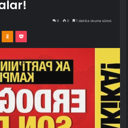
alar!
0
0
1 dakika okuma süresi
VKontakte
Odnoklassniki
Pocket