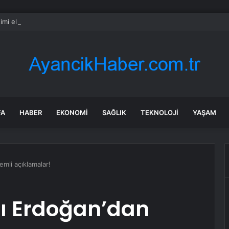
imi el değiştirebilir mi? Kritik senaryoda 10 üye detayı
FA
HABER
EKONOMI
SAĞLIK
TEKNOLOJI
YAŞAM
mli açıklamalar!
 Erdoğan’dan