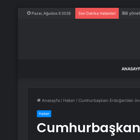
İBB yönet
Pazar, Ağustos 9 2026
Son Dakika Haberleri
ANASAY
Anasayfa
/
Haber
/
Cumhurbaşkanı Erdoğan’dan öne
Haber
Cumhurbaşkanı