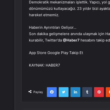
Demokratik mekanizmaları işlettik. Yapıcı, yol g
dönümümüzü kutlayacağız. 23 yıldır bizi ayakt
hareket etmemiz.
Haberin Ayrıntıları Geliyor…
Son dakika gelişmelere anında ulaşmak için Hab
kurabilir, Twitter’da
@Haber7
hesabını takip ede
App Store
Google Play
Takip Et
KAYNAK:
HABER7
Facebook
Twitter
LinkedIn
Tumblr
Pint
Paylaş