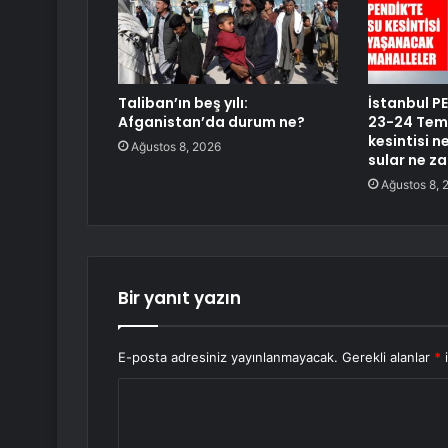
Taliban’ın beş yılı:
İstanbul PE
Afganistan’da durum ne?
23-24 Temm
kesintisi 
Ağustos 8, 2026
sular ne z
Ağustos 8, 
Bir yanıt yazın
E-posta adresiniz yayınlanmayacak.
Gerekli alanlar
*
i
Y
o