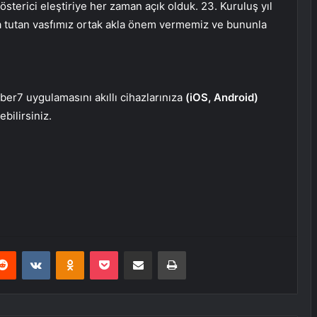
österici eleştiriye her zaman açık olduk. 23. Kuruluş yıl
a tutan vasfımız ortak akla önem vermemiz ve bununla
er7 uygulamasını akıllı cihazlarınıza
(iOS, Android)
bilirsiniz.
erest
Reddit
VKontakte
Odnoklassniki
Pocket
E-Posta ile paylaş
Yazdır