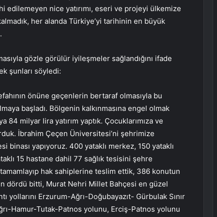
 edilemeyen nice yatırımı, eseri ve projeyi ülkemize
almadık, her alanda Türkiye’yi tarihinin en büyük
.
masıyla gözle görülür iyileşmeler sağlandığını ifade
k şunları söyledi:
refahının önüne geçenlerin bertaraf olmasıyla bu
kalmaya başladı. Bölgenin kalkınmasına engel olmak
a 84 milyar lira yatırım yaptık. Çocuklarımıza ve
rduk. İbrahim Çeçen Üniversitesi’ni şehrimize
esi binası yapıyoruz. 400 yataklı merkez, 150 yataklı
klı 15 hastane dahil 77 sağlık tesisini şehre
 tamamlayıp hak sahiplerine teslim ettik, 386 konutun
n dördü bitti, Murat Nehri Millet Bahçesi en güzel
lantı yollarını Erzurum-Ağrı-Doğubayazıt- Gürbulak Sınır
Ağrı-Hamur-Tutak-Patnos yolunu, Erciş-Patnos yolunu