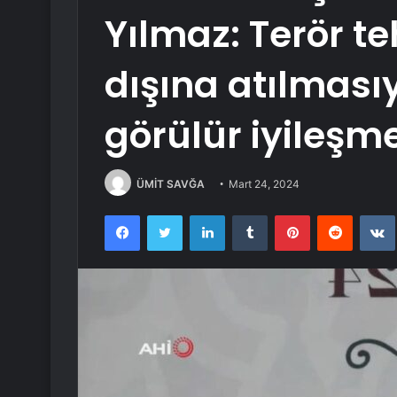
Yılmaz: Terör te
dışına atılması
görülür iyileşm
ÜMİT SAVĞA
Mart 24, 2024
Facebook
Twitter
LinkedIn
Tumblr
Pinterest
Reddit