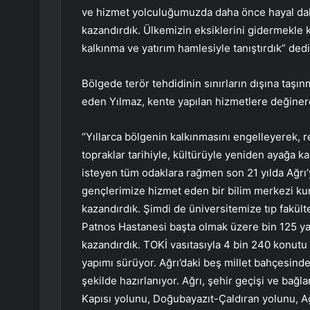
ve hizmet yolculuğumuzda daha önce hayal dahi
kazandırdık. Ülkemizin eksiklerini gidermekle k
kalkınma ve yatırım hamlesiyle tanıştırdık” dedi
Bölgede terör tehdidinin sınırların dışına taşın
eden Yılmaz, kente yapılan hizmetlere değinere
“Yıllarca bölgenin kalkınmasını engelleyerek, 
topraklar tarihiyle, kültürüyle yeniden ayağa 
isteyen tüm odaklara rağmen son 21 yılda Ağrı’y
gençlerimize hizmet eden bir bilim merkezi ku
kazandırdık. Şimdi de üniversitemize tıp fakült
Patnos Hastanesi başta olmak üzere bin 125 yata
kazandırdık. TOKİ vasıtasıyla 4 bin 240 konutu
yapımı sürüyor. Ağrı’daki beş millet bahçesinde
şekilde hazırlanıyor. Ağrı, şehir geçişi ve bağ
Kapısı yolunu, Doğubayazıt-Çaldıran yolunu, 