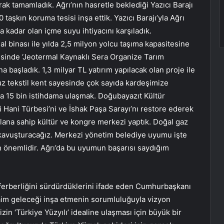
k tamamladık. Ağrı’nın hasretle beklediği Yazıcı Barajı
 taşkın koruma tesisi inşa ettik. Yazıcı Barajı’yla Ağrı
a kadar olan içme suyu ihtiyacını karşıladık.
 binası ile yılda 2,5 milyon yolcu taşıma kapasitesine
ilçesinde ‘Jeotermal Kaynaklı Sera Organize Tarım
ına başladık. 1,3 milyar TL yatırım yapılacak olan proje ile
uz tekstil kent sayesinde çok sayıda kardeşimize
da 15 bin istihdama ulaşmak. Doğubayazıt Kültür
i Hani Türbesi’ni ve İshak Paşa Sarayı’nı restore ederek
alana sahip kültür ve kongre merkezi yaptık. Doğal gaz
a kavuşturacağız. Merkezi yönetim belediye uyumu işte
in önemlidir. Ağrı’da bu uyumun başarısı saydığım
eferberliğini sürdürdüklerini ifade eden Cumhurbaşkanı
daim geleceği inşa etmenin sorumluluğuyla vizyon
in ‘Türkiye Yüzyılı’ idealine ulaşması için büyük bir