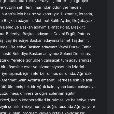
oğrultusunda Türkiye Yüzyılı şehirleri için gerçek
kiye Yüzyılı şehirleri’ imarından ödün vermeden
n Ağrı’sı için hazırız ve kararlıyız. Hizmetle, icraatla,
ediye Başkan adayımız Mehmet Salih Aydın, Doğubayazıt
 Belediye Başkan adayımız Rıfat Polat, Eleşkirt
ur Belediye Başkan adayımız Cezmi Ergül, Patnos
aşlıçay Belediye Başkan adayımız İsmet Taşdemir,
edeli Belediye Başkan adayımız Veysi Durak, Tahir
ylaüstü Belediye Başkan adayımız Selami Demirtaş,
türk. Yerelde gönülden çalışacak tüm adaylarımıza
 bir köşesine eser ve hizmet siyasetinin izlerini
eriye taşımak için seferber olmuş durumda. Ağrı’daki
 Mehmet Salih Aydın’a emanet. Herkese eşit ve adil
götürülmemiş tek bir Ağrılı kalmayana kadar çalışmaya
çözülmesi, üniversite öğrencilerinin eğitim
rkezi, kadın kooperatifleri kurulması ve belediye spor
üzyılı şehirleri vizyonumuz doğrultusunda Ağrı’ya yeni
azırlık, plan, program varken ortaya koyacak bir