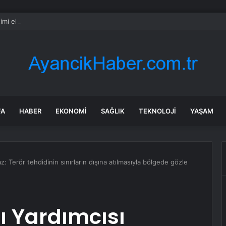
imi el değiştirebilir mi? Kritik senaryoda 10 üye detayı
FA
HABER
EKONOMI
SAĞLIK
TEKNOLOJI
YAŞAM
 Terör tehdidinin sınırların dışına atılmasıyla bölgede gözle
 Yardımcısı