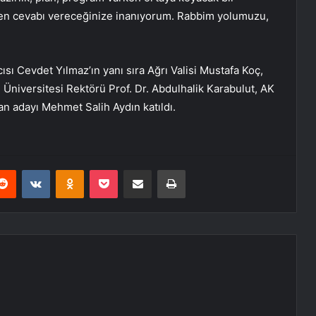
ken cevabı vereceğinize inanıyorum. Rabbim yolumuzu,
Cevdet Yılmaz’ın yanı sıra Ağrı Valisi Mustafa Koç,
m Üniversitesi Rektörü Prof. Dr. Abdulhalik Karabulut, AK
n adayı Mehmet Salih Aydın katıldı.
erest
Reddit
VKontakte
Odnoklassniki
Pocket
E-Posta ile paylaş
Yazdır