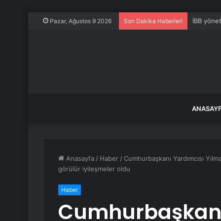
İBB yönet
Pazar, Ağustos 9 2026
Son Dakika Haberleri
ANASAY
Anasayfa
/
Haber
/
Cumhurbaşkanı Yardımcısı Yılmaz:
görülür iyileşmeler oldu
Haber
Cumhurbaşkanı