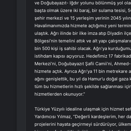
ve Doğubayazıt- Iğdır yolunu bölünmüş yol olara
başta olmak üzere iki baraj, bir sulama tesisi, 50
şehir merkezi ve 15 yerleşim yerinin 2045 yılın
Havalimanımızda hizmete açtığımız yeni terminal
ulaştık. Ağrı ilinde bir ilke imza atıp Diyadin 
Bölgesi’nin temelini attık ve alt yapı çalışmalar
bin 500 kişi iş sahibi olacak. Ağrı’ya kurduğum
istihdam kapısı açıyoruz. Hedefimiz 17 fabrika
Merkezi’ni, Doğubayazıt Şafii Camii’ni, Ahmed-
hizmete açtık. Ayrıca Ağrı’ya 11 bin metrekare 
ağını genişlettik, bu yıl da Hamur’u doğal gaz
tüm bu hizmetlerin hızlı şekilde sağlanması iç
hizmetlerden okunuyor.”
Türkiye Yüzyılı idealine ulaşmak için hizmet s
Yardımcısı Yılmaz, “Değerli kardeşlerim, her 
projelerini hayata geçirmeyi sürdürüyor, ülkemiz