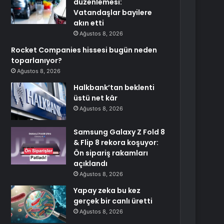
düzenlemesi:
Vatandaşlar bayilere
akın etti
Ağustos 8, 2026
Rocket Companies hissesi bugün neden
toparlanıyor?
Ağustos 8, 2026
Halkbank’tan beklenti
üstü net kâr
Ağustos 8, 2026
Samsung Galaxy Z Fold 8
& Flip 8 rekora koşuyor:
Ön sipariş rakamları
açıklandı
Ağustos 8, 2026
Yapay zeka bu kez
gerçek bir canlı üretti
Ağustos 8, 2026