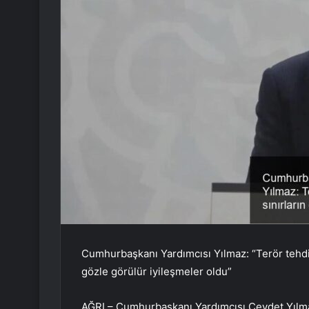
Cumhurbaşkanı Yardımcısı Yılmaz: “Terör tehdid
gözle görülür iyileşmeler oldu”
AĞRI – Cumhurbaşkanı Yardımcısı Cevdet Yılmaz,