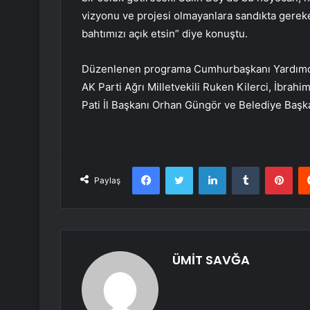
vizyonu ve projesi olmayanlara sandıkta gere
bahtımızı açık etsin” diye konuştu.
Düzenlenen programa Cumhurbaşkanı Yardımcısı 
AK Parti Ağrı Milletvekili Ruken Kilerci, İbrahi
Pati İl Başkanı Orhan Güngör ve Belediye Başka
Facebook
Twitter
LinkedIn
Tumblr
Pint
Paylaş
ÜMİT SAVĞA