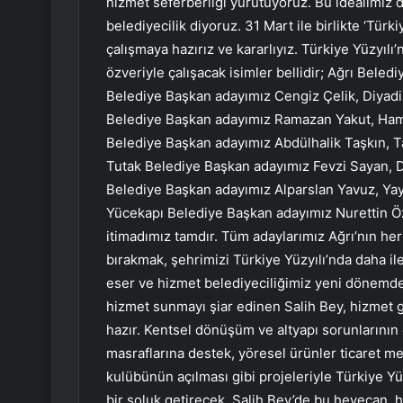
hizmet seferberliği yürütüyoruz. Bu idealimiz d
belediyecilik diyoruz. 31 Mart ile birlikte ‘Tür
çalışmaya hazırız ve kararlıyız. Türkiye Yüzyılı’nı
özveriyle çalışacak isimler bellidir; Ağrı Bel
Belediye Başkan adayımız Cengiz Çelik, Diyadin
Belediye Başkan adayımız Ramazan Yakut, Ham
Belediye Başkan adayımız Abdülhalik Taşkın, T
Tutak Belediye Başkan adayımız Fevzi Sayan, D
Belediye Başkan adayımız Alparslan Yavuz, Ya
Yücekapı Belediye Başkan adayımız Nurettin Öz
itimadımız tamdır. Tüm adaylarımız Ağrı’nın her
bırakmak, şehrimizi Türkiye Yüzyılı’nda daha il
eser ve hizmet belediyeciliğimiz yeni dönemde
hizmet sunmayı şiar edinen Salih Bey, hizmet 
hazır. Kentsel dönüşüm ve altyapı sorunlarının 
masraflarına destek, yöresel ürünler ticaret me
kulübünün açılması gibi projeleriyle Türkiye Y
bir soluk getirecek. Salih Bey’de bu heyecan, h