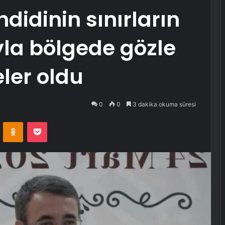
hdidinin sınırların
yla bölgede gözle
eler oldu
0
0
3 dakika okuma süresi
VKontakte
Odnoklassniki
Pocket