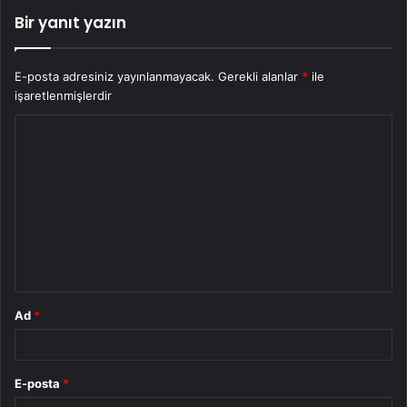
Bir yanıt yazın
E-posta adresiniz yayınlanmayacak.
Gerekli alanlar
*
ile
işaretlenmişlerdir
Y
o
r
u
m
*
Ad
*
E-posta
*