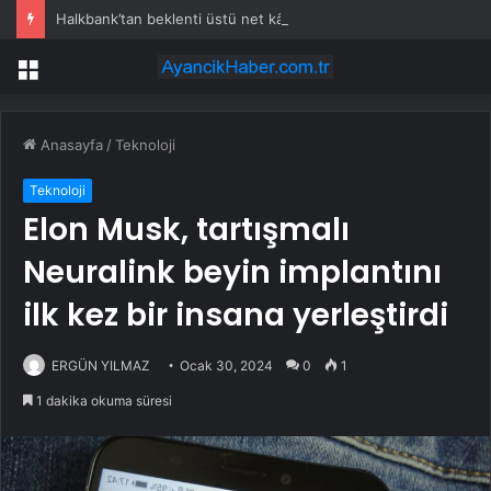
Halkbank’tan beklenti üstü net kâr
Menü
Anasayfa
/
Teknoloji
Teknoloji
Elon Musk, tartışmalı
Neuralink beyin implantını
ilk kez bir insana yerleştirdi
ERGÜN YILMAZ
Ocak 30, 2024
0
1
1 dakika okuma süresi