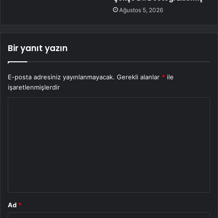
Ağustos 5, 2026
Bir yanıt yazın
E-posta adresiniz yayınlanmayacak.
Gerekli alanlar
*
ile
işaretlenmişlerdir
Y
o
r
u
m
*
Ad
*