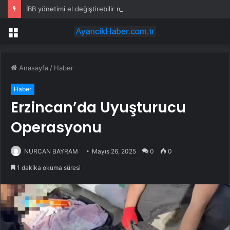
İBB yönetimi el değiştirebilir mi? Kritik senaryoda 10 üye detayı
Menü
Anasayfa
/
Haber
Haber
Erzincan’da Uyuşturucu
Operasyonu
NURCAN BAYRAM
Mayıs 26, 2025
0
0
1 dakika okuma süresi