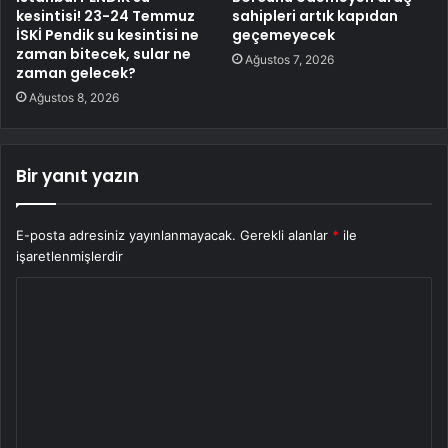
kesintisi! 23-24 Temmuz
sahipleri artık kapıdan
İSKİ Pendik su kesintisi ne
geçemeyecek
zaman bitecek, sular ne
Ağustos 7, 2026
zaman gelecek?
Ağustos 8, 2026
Bir yanıt yazın
E-posta adresiniz yayınlanmayacak.
Gerekli alanlar
*
ile
işaretlenmişlerdir
Y
o
r
u
m
*