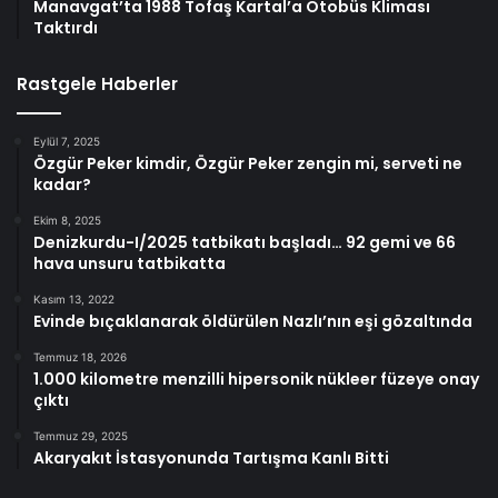
Manavgat’ta 1988 Tofaş Kartal’a Otobüs Kliması
Taktırdı
Rastgele Haberler
Eylül 7, 2025
Özgür Peker kimdir, Özgür Peker zengin mi, serveti ne
kadar?
Ekim 8, 2025
Denizkurdu-I/2025 tatbikatı başladı… 92 gemi ve 66
hava unsuru tatbikatta
Kasım 13, 2022
Evinde bıçaklanarak öldürülen Nazlı’nın eşi gözaltında
Temmuz 18, 2026
1.000 kilometre menzilli hipersonik nükleer füzeye onay
çıktı
Temmuz 29, 2025
Akaryakıt İstasyonunda Tartışma Kanlı Bitti