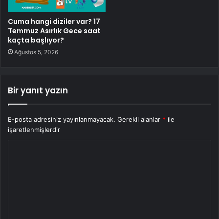
Cuma hangi diziler var? 17
Temmuz Asırlık Gece saat
kaçta başlıyor?
Ağustos 5, 2026
Bir yanıt yazın
E-posta adresiniz yayınlanmayacak.
Gerekli alanlar
*
ile
işaretlenmişlerdir
Y
o
r
u
m