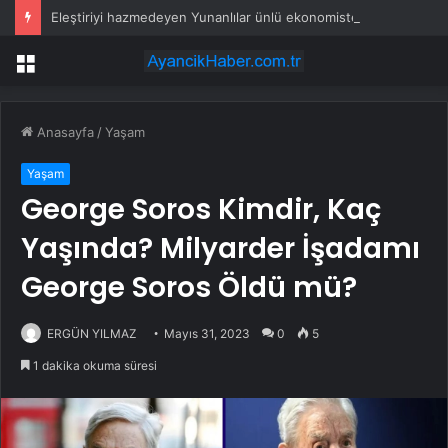
Eleştiriyi hazmedeyen Yunanlılar ünlü ekonomiste fes taktı
Menü
Anasayfa
/
Yaşam
Yaşam
George Soros Kimdir, Kaç
Yaşında? Milyarder İşadamı
George Soros Öldü mü?
ERGÜN YILMAZ
Mayıs 31, 2023
0
5
1 dakika okuma süresi