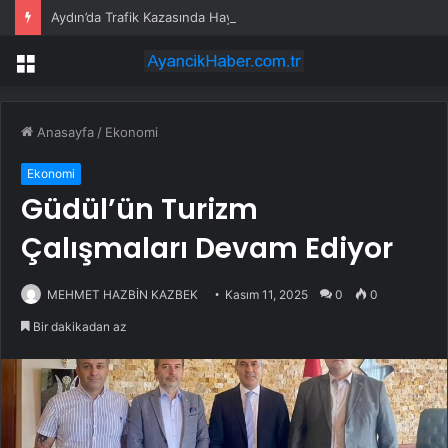
Aydın’da Trafik Kazasında Hayat Kaybı
Menü
Anasayfa
/
Ekonomi
Ekonomi
Güdül’ün Turizm
Çalışmaları Devam Ediyor
MEHMET HAZBİN KAZBEK
Kasım 11, 2025
0
0
Bir dakikadan az