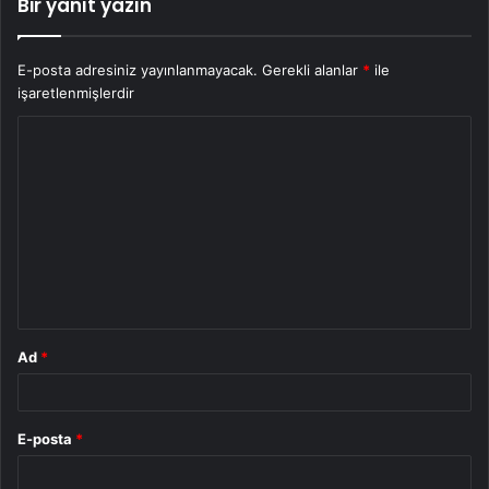
Bir yanıt yazın
E-posta adresiniz yayınlanmayacak.
Gerekli alanlar
*
ile
işaretlenmişlerdir
Y
o
r
u
m
*
Ad
*
E-posta
*