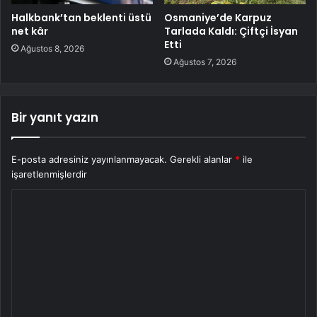
Halkbank’tan beklenti üstü
Osmaniye’de Karpuz
net kâr
Tarlada Kaldı: Çiftçi İsyan
Etti
Ağustos 8, 2026
Ağustos 7, 2026
Bir yanıt yazın
E-posta adresiniz yayınlanmayacak.
Gerekli alanlar
*
ile
işaretlenmişlerdir
Y
o
r
u
m
*