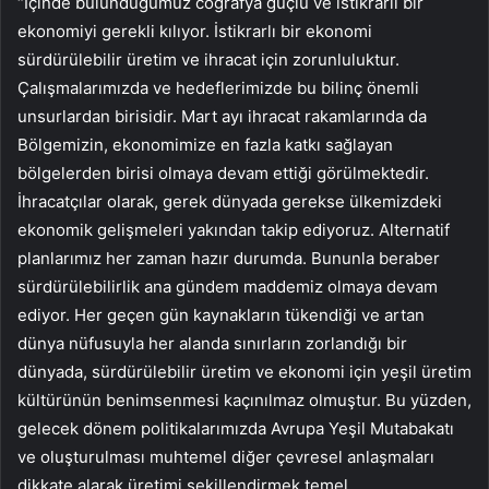
“İçinde bulunduğumuz coğrafya güçlü ve istikrarlı bir
ekonomiyi gerekli kılıyor. İstikrarlı bir ekonomi
sürdürülebilir üretim ve ihracat için zorunluluktur.
Çalışmalarımızda ve hedeflerimizde bu bilinç önemli
unsurlardan birisidir. Mart ayı ihracat rakamlarında da
Bölgemizin, ekonomimize en fazla katkı sağlayan
bölgelerden birisi olmaya devam ettiği görülmektedir.
İhracatçılar olarak, gerek dünyada gerekse ülkemizdeki
ekonomik gelişmeleri yakından takip ediyoruz. Alternatif
planlarımız her zaman hazır durumda. Bununla beraber
sürdürülebilirlik ana gündem maddemiz olmaya devam
ediyor. Her geçen gün kaynakların tükendiği ve artan
dünya nüfusuyla her alanda sınırların zorlandığı bir
dünyada, sürdürülebilir üretim ve ekonomi için yeşil üretim
kültürünün benimsenmesi kaçınılmaz olmuştur. Bu yüzden,
gelecek dönem politikalarımızda Avrupa Yeşil Mutabakatı
ve oluşturulması muhtemel diğer çevresel anlaşmaları
dikkate alarak üretimi şekillendirmek temel