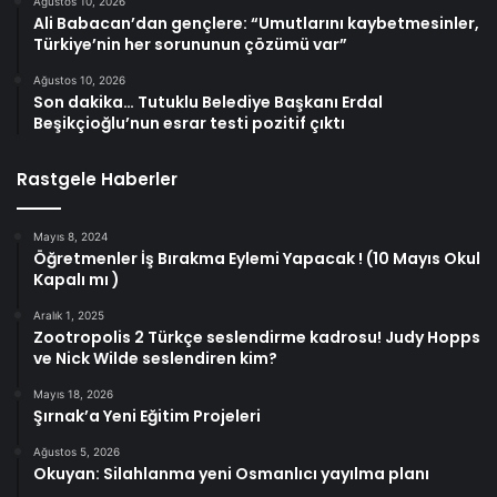
Ağustos 10, 2026
Ali Babacan’dan gençlere: “Umutlarını kaybetmesinler,
Türkiye’nin her sorununun çözümü var”
Ağustos 10, 2026
Son dakika… Tutuklu Belediye Başkanı Erdal
Beşikçioğlu’nun esrar testi pozitif çıktı
Rastgele Haberler
Mayıs 8, 2024
Öğretmenler İş Bırakma Eylemi Yapacak ! (10 Mayıs Okul
Kapalı mı )
Aralık 1, 2025
Zootropolis 2 Türkçe seslendirme kadrosu! Judy Hopps
ve Nick Wilde seslendiren kim?
Mayıs 18, 2026
Şırnak’a Yeni Eğitim Projeleri
Ağustos 5, 2026
Okuyan: Silahlanma yeni Osmanlıcı yayılma planı