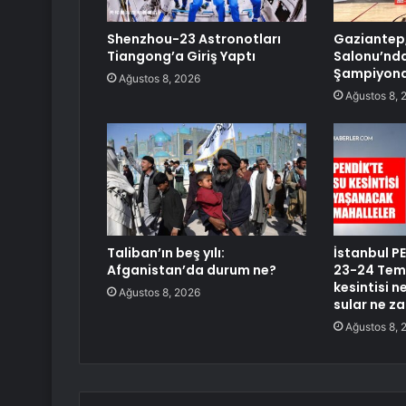
Shenzhou-23 Astronotları
Gaziantep,
Tiangong’a Giriş Yaptı
Salonu’nda
Şampiyona
Ağustos 8, 2026
Ağustos 8, 
Taliban’ın beş yılı:
İstanbul PE
Afganistan’da durum ne?
23-24 Temm
kesintisi 
Ağustos 8, 2026
sular ne z
Ağustos 8, 