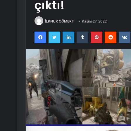
çıktı!
İLKNUR CÖMERT
Kasım 27, 2022
Facebook
Twitter
LinkedIn
Tumblr
Pinterest
Reddit