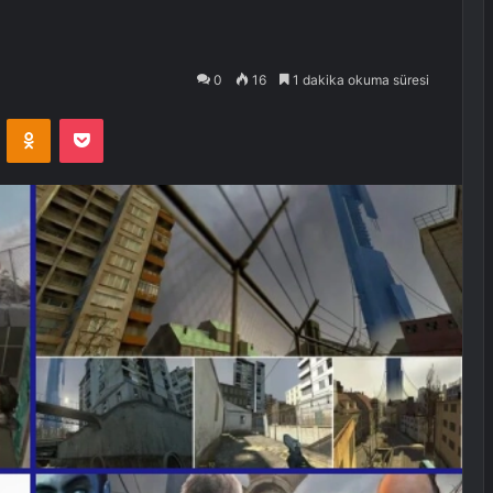
0
16
1 dakika okuma süresi
VKontakte
Odnoklassniki
Pocket