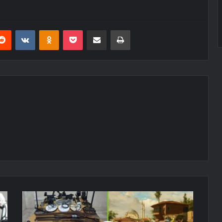
erest
Reddit
VKontakte
Odnoklassniki
Pocket
E-Posta ile paylaş
Yazdır