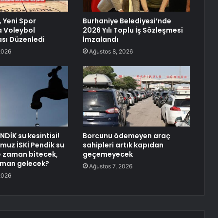
 Yeni Spor
Burhaniye Belediyesi’nde
 Voleybol
2026 Yılı Toplu İş Sözleşmesi
sı Düzenledi
İmzalandı
2026
Ağustos 8, 2026
NDİK su kesintisi!
Borcunu ödemeyen araç
uz İSKİ Pendik su
sahipleri artık kapıdan
ne zaman bitecek,
geçemeyecek
aman gelecek?
Ağustos 7, 2026
2026