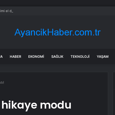
imi el değiştirebilir mi? Kritik senaryoda 10 üye detayı
FA
HABER
EKONOMI
SAĞLIK
TEKNOLOJI
YAŞAM
tı!
ni hikaye modu