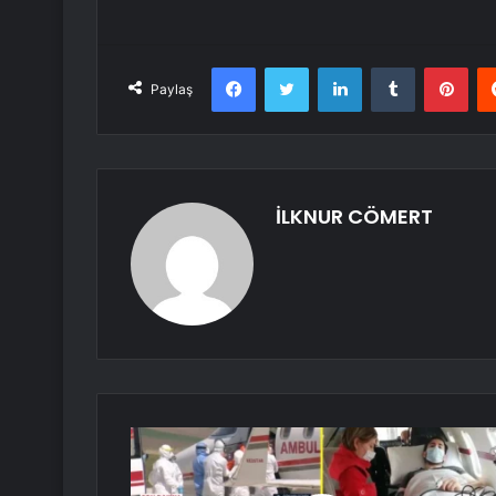
Facebook
Twitter
LinkedIn
Tumblr
Pint
Paylaş
İLKNUR CÖMERT