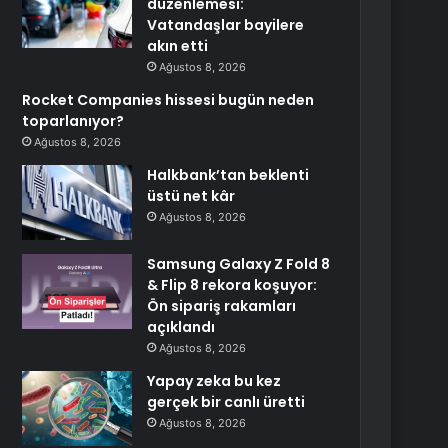
düzenlemesi:
Vatandaşlar bayilere
akın etti
Ağustos 8, 2026
Rocket Companies hissesi bugün neden
toparlanıyor?
Ağustos 8, 2026
Halkbank’tan beklenti
üstü net kâr
Ağustos 8, 2026
Samsung Galaxy Z Fold 8
& Flip 8 rekora koşuyor:
Ön sipariş rakamları
açıklandı
Ağustos 8, 2026
Yapay zeka bu kez
gerçek bir canlı üretti
Ağustos 8, 2026