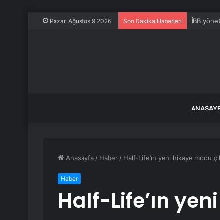
İBB yönet
Pazar, Ağustos 9 2026
Son Dakika Haberleri
ANASAY
Anasayfa
/
Haber
/
Half-Life’ın yeni hikaye modu çık
Haber
Half-Life’ın ye