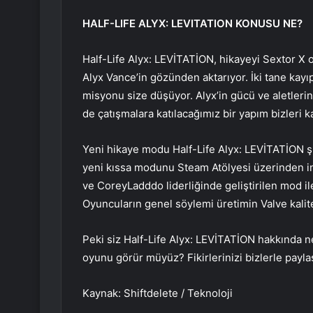
HALF-LIFE ALYX: LEVITATION KONUSU NE?
Half-Life Alyx: LEVİTATİON, hikayeyi Sextor X o
Alyx Vance’in gözünden aktarıyor. İki tane kayıp
misyonu size düşüyor. Alyx’in gücü ve aletleri
de çatışmalara katılacağımız bir yapım bizleri ka
Yeni hikaye modu Half-Life Alyx: LEVİTATİON ş
yeni kıssa modunu Steam Atölyesi üzerinden ind
ve CoreyLadddo liderliğinde geliştirilen mod ile
Oyuncuların genel söylemi üretimin Valve kalit
Peki siz Half-Life Alyx: LEVİTATİON hakkında
oyunu görür müyüz? Fikirlerinizi bizlerle payl
Kaynak: Shiftdelete / Teknoloji