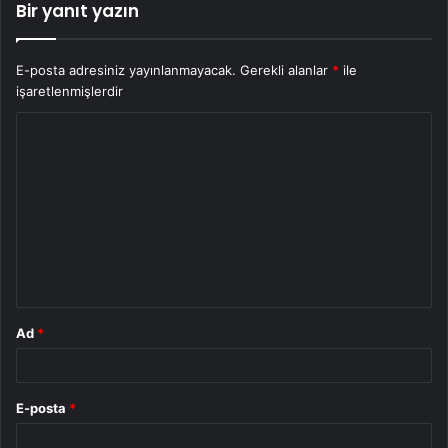
Bir yanıt yazın
E-posta adresiniz yayınlanmayacak.
Gerekli alanlar
*
ile
işaretlenmişlerdir
Y
o
r
u
m
*
Ad
*
E-posta
*