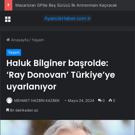
Macaristan GP’de Beş Sürücü İlk Antrenmanı Kaçıracak
Menü
Anasayfa
/
Yaşam
Yaşam
Haluk Bilginer başrolde:
‘Ray Donovan’ Türkiye’ye
uyarlanıyor
MEHMET HAZBİN KAZBEK
Mayıs 24, 2024
0
0
Bir dakikadan az