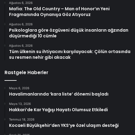
Ağustos 6, 2026
Mafia: The Old Country – Man of Honor’ın Yeni
Fragmanında Oynanışa Göz Atıyoruz
Ağustos 6, 2026
Psikologlara göre özgüveni düşük insanların ağzından
düşürmediği 10 cümle
Ağustos 6, 2026
Tüm ülkenin su ihtiyacını karşılayacak: Çölün ortasında
su resmen nehir gibi akacak
Rastgele Haberler
Mayıs 6, 2026
Havalimanlarında ‘kara liste’ dönemi başladı
Mayıs 13, 2026
Hakkari’de Kar Yağışı Hayatı Olumsuz Etkiledi
Temmuz 18, 2026
Kocaeli Büyükşehir’den YKS’ye özel ulaşım desteği
Ocak 21, 2025