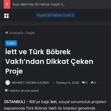
İhya Vakfı’nda 33 Hafızın İcazet Sevinci
Menü
Anasayfa
/
Sağlık
Sağlık
İett ve Türk Böbrek
Vakfı’ndan Dikkat Çeken
Proje
MEHMET HAZBİN KAZBEK
Temmuz 4, 2026
0
0
1 dakika okuma süresi
(İSTANBUL)
– İBB’ye bağlı
İett
, sosyal sorumluluk projeleri
kapsamında Türk Böbrek Vakfı ile İstanbul genelinde