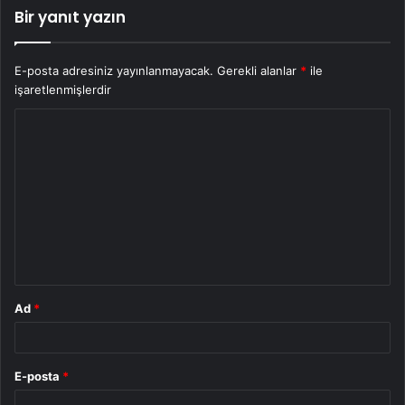
Bir yanıt yazın
E-posta adresiniz yayınlanmayacak.
Gerekli alanlar
*
ile
işaretlenmişlerdir
Y
o
r
u
m
*
Ad
*
E-posta
*