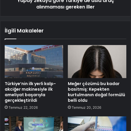
Yapay zekaya göre Türkiye'de asla araç
alınmaması gereken iller
İlgili Makaleler
Türkiye’nin ilk yerli kalp-
Meğer çözümü bu kadar
akciğer makinesiyle ilk
basitmiş: Kepekten
ameliyat başarıyla
kurtulmanın doğal formülü
gerçekleştirildi
belli oldu
Temmuz 22, 2026
Temmuz 20, 2026