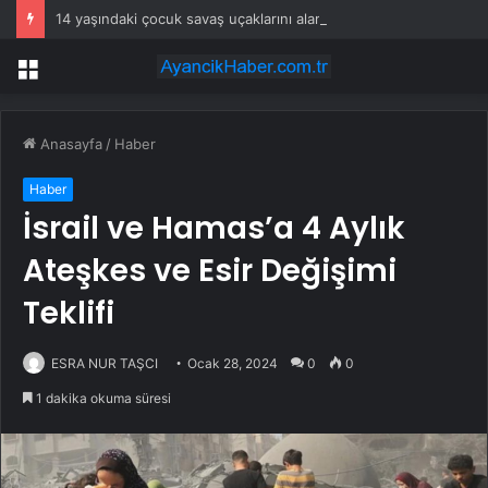
14 yaşındaki çocuk savaş uçaklarını alarma geçirdi
Menü
Anasayfa
/
Haber
Haber
İsrail ve Hamas’a 4 Aylık
Ateşkes ve Esir Değişimi
Teklifi
ESRA NUR TAŞCI
Ocak 28, 2024
0
0
1 dakika okuma süresi