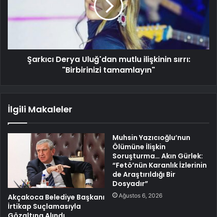
Şarkıcı Derya Uluğ'dan mutlu ilişkinin sırrı:
"Birbirinizi tamamlayın"
İlgili Makaleler
Muhsin Yazıcıoğlu’nun
Ölümüne İlişkin
Soruşturma… Akın Gürlek:
“Fetö’nün Karanlık İzlerinin
de Araştırıldığı Bir
Dosyadır”
Ağustos 6, 2026
Akçakoca Belediye Başkanı
İrtikap Suçlamasıyla
Gözaltına Alındı