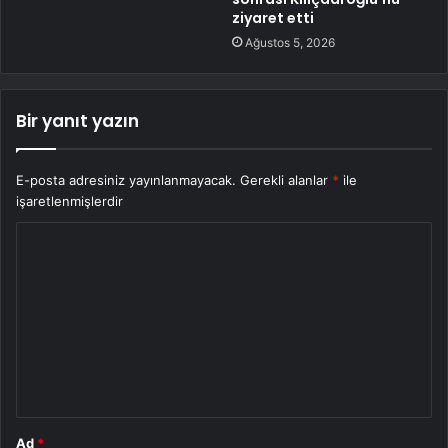
ziyaret etti
Ağustos 5, 2026
Bir yanıt yazın
E-posta adresiniz yayınlanmayacak.
Gerekli alanlar
*
ile
işaretlenmişlerdir
Y
o
r
u
m
*
Ad
*