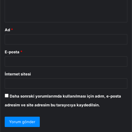
m
*
Ad
*
E-posta
*
İnternet sitesi
Daha sonraki yorumlarımda kullanılması için adım, e-posta
adresim ve site adresim bu tarayıcıya kaydedilsin.