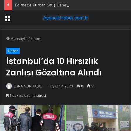
Edirne’de Kurban Satış Denetimi
Menü
Anasayfa
/
Haber
Haber
İstanbul’da 10 Hırsızlık
Zanlısı Gözaltına Alındı
ESRA NUR TAŞCI
Eylül 17, 2023
0
11
1 dakika okuma süresi