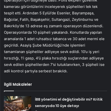
operasyon için düğmeye bastı. Polis ekipleri güvenlik
kamerası görüntülerini inceleyerek şüphelileri tek tek
tespit etti. Ardından 5 Eylül’de Esenler, Bayrampaşa,
Bağcılar, Fatih, Başakşehir, Sultangazi, Zeytinburnu ve
Bakırköy’de 13 adrese eş zamanlı operasyon düzenlendi.
Operasyonlarda 10 şüpheli yakalandı. Konutlarda yapılan
aramalarda 1 adet ruhsatsız tabanca ve 30 adet mermi ele
geçirildi. Asayiş Şube Müdürlüğü’nde işlemleri
tamamlanan şüpheliler adliyeye sevk edildi. 10’u iş yeri
hırsızlığı, 1’i gasp, 4’ü plaka hırsızlığı suçlarından adliyeye
sevk edilen şüphelilerden 7’si tutuklanırken, 3 şüpheli ise
adli kontrol şartıyla serbest bırakıldı.
İlgili Makaleler
İBB yönetimi el değiştirebilir mi? Kritik
senaryoda 10 üye detayı