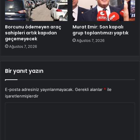
Borcunu ödemeyen araç
Murat Emir: Son kapalı
sahipleri artık kapıdan
grup toplantımızı yaptık
geçemeyecek
Ağustos 7, 2026
Ağustos 7, 2026
Bir yanıt yazın
E-posta adresiniz yayınlanmayacak.
Gerekli alanlar
*
ile
işaretlenmişlerdir
Y
o
r
u