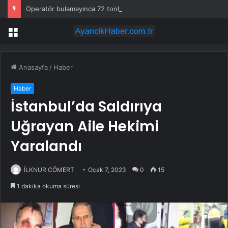
Operatör bulamayınca 72 tonluk devi sahaya indirdiler: Günde 1000 kazık çakıyor
Menü
Anasayfa
/
Haber
Haber
İstanbul’da Saldırıya
Uğrayan Aile Hekimi
Yaralandı
İLKNUR CÖMERT
Ocak 7, 2023
0
15
1 dakika okuma süresi