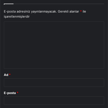
E-posta adresiniz yayınlanmayacak.
Gerekli alanlar
*
ile
işaretlenmişlerdir
Y
o
r
u
m
*
Ad
*
E-posta
*