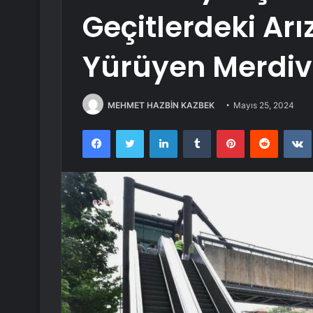
Geçitlerdeki Arı
Yürüyen Merdive
MEHMET HAZBİN KAZBEK
Mayıs 25, 2024
Facebook
Twitter
LinkedIn
Tumblr
Pinterest
Reddit