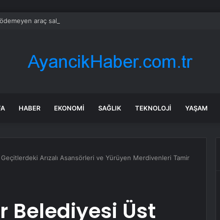
ödemeyen araç sahipleri artık kapıdan geçemeyecek
FA
HABER
EKONOMI
SAĞLIK
TEKNOLOJI
YAŞAM
 Geçitlerdeki Arızalı Asansörleri ve Yürüyen Merdivenleri Tamir
r Belediyesi Üst