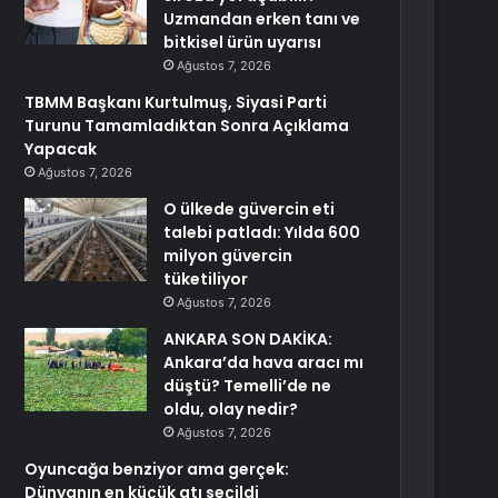
Uzmandan erken tanı ve
bitkisel ürün uyarısı
Ağustos 7, 2026
TBMM Başkanı Kurtulmuş, Siyasi Parti
Turunu Tamamladıktan Sonra Açıklama
Yapacak
Ağustos 7, 2026
O ülkede güvercin eti
talebi patladı: Yılda 600
milyon güvercin
tüketiliyor
Ağustos 7, 2026
ANKARA SON DAKİKA:
Ankara’da hava aracı mı
düştü? Temelli’de ne
oldu, olay nedir?
Ağustos 7, 2026
Oyuncağa benziyor ama gerçek:
Dünyanın en küçük atı seçildi