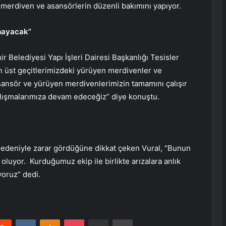
n merdiven ve asansörlerin düzenli bakımını yapıyor.
mayacak”
r Belediyesi Yapı İşleri Dairesi Başkanlığı Tesisler
üst geçitlerimizdeki yürüyen merdivenler ve
ansör ve yürüyen merdivenlerimizin tamamını çalışır
çalışmalarımıza devam edeceğiz” diye konuştu.
edeniyle zarar gördüğüne dikkat çeken Vural, “Bunun
 oluyor. Kurduğumuz ekip ile birlikte arızalara anlık
oruz” dedi.
erest
Reddit
VKontakte
Odnoklassniki
Pocket
E-Posta ile paylaş
Yazdır