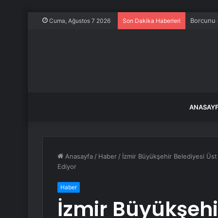
Borcunu 
Cuma, Ağustos 7 2026
Son Dakika Haberleri
ANASAY
Anasayfa
/
Haber
/
İzmir Büyükşehir Belediyesi Üst
Ediyor
Haber
İzmir Büyükşehi