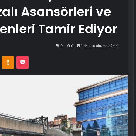
zalı Asansörleri ve
nleri Tamir Ediyor
0
0
1 dakika okuma süresi
VKontakte
Odnoklassniki
Pocket