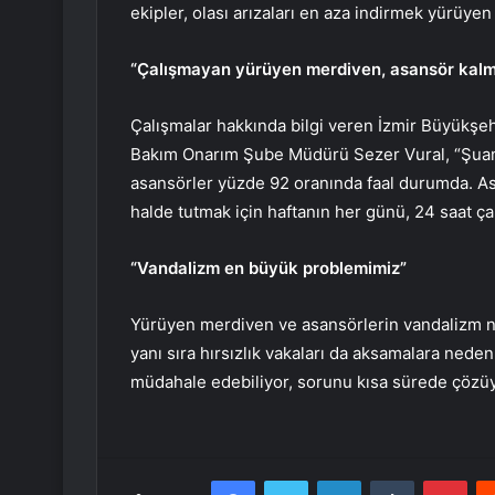
ekipler, olası arızaları en aza indirmek yürüye
“Çalışmayan yürüyen merdiven, asansör kal
Çalışmalar hakkında bilgi veren İzmir Büyükşehi
Bakım Onarım Şube Müdürü Sezer Vural, “Şuan 
asansörler yüzde 92 oranında faal durumda. As
halde tutmak için haftanın her günü, 24 saat 
“Vandalizm en büyük problemimiz”
Yürüyen merdiven ve asansörlerin vandalizm n
yanı sıra hırsızlık vakaları da aksamalara neden
müdahale edebiliyor, sorunu kısa sürede çözüy
Facebook
Twitter
LinkedIn
Tumblr
Pint