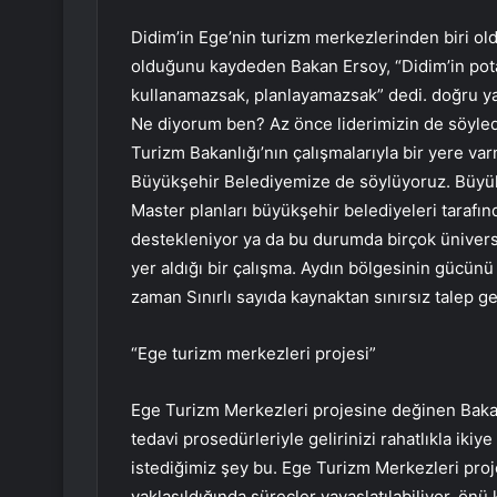
Didim’in Ege’nin turizm merkezlerinden biri o
olduğunu kaydeden Bakan Ersoy, “Didim’in pota
kullanamazsak, planlayamazsak” dedi. doğru ya
Ne diyorum ben? Az önce liderimizin de söyled
Turizm Bakanlığı’nın çalışmalarıyla bir yere v
Büyükşehir Belediyemize de söylüyoruz. Büyük 
Master planları büyükşehir belediyeleri tarafınd
destekleniyor ya da bu durumda birçok üniversi
yer aldığı bir çalışma. Aydın bölgesinin gücünü 
zaman Sınırlı sayıda kaynaktan sınırsız talep g
“Ege turizm merkezleri projesi”
Ege Turizm Merkezleri projesine değinen Baka
tedavi prosedürleriyle gelirinizi rahatlıkla ik
istediğimiz şey bu. Ege Turizm Merkezleri projel
yaklaşıldığında süreçler yavaşlatılabiliyor, önü 