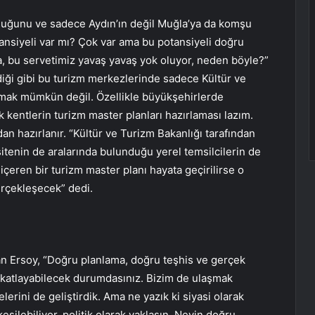
lduğunu ve sadece Aydın’ın değil Muğla’ya da komşu
nsiyeli var mı? Çok var ama bu potansiyeli doğru
, bu servetimiz yavaş yavaş yok oluyor, neden böyle?”
iği gibi bu turizm merkezlerinde sadece Kültür ve
armak mümkün değil. Özellikle büyükşehirlerde
kentlerin turizm master planları hazırlaması lazım.
an hazırlanır. “Kültür ve Turizm Bakanlığı tarafından
tenin de aralarında bulunduğu yerel temsilcilerin de
içeren bir turizm master planı hayata geçirilirse o
erçekleşecek” dedi.
n Ersoy, “Doğru planlama, doğru teşhis ve gerçek
iye katlayabilecek durumdasınız. Bizim de ulaşmak
erini de geliştirdik. Ama ne yazık ki siyasi olarak
kesilebiliyor. politik olarak yaklaşın. Neyin doğru