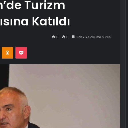
m’de Turizm
sına Katıldı
0
0
3 dakika okuma süresi
VKontakte
Odnoklassniki
Pocket