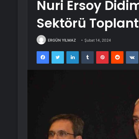
Nuri Ersoy Didi
Sektörü Toplantı
ERGÜN YILMAZ
Şubat 14, 2024
Facebook
Twitter
LinkedIn
Tumblr
Pinterest
Reddit