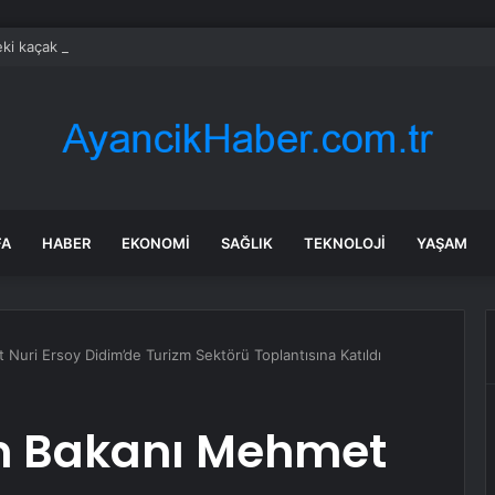
eki kaçak avın failleri tespit edildi! 5 yaban keçisi için ceza uygulandı
FA
HABER
EKONOMI
SAĞLIK
TEKNOLOJI
YAŞAM
Nuri Ersoy Didim’de Turizm Sektörü Toplantısına Katıldı
zm Bakanı Mehmet