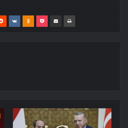
erest
Reddit
VKontakte
Odnoklassniki
Pocket
E-Posta ile paylaş
Yazdır