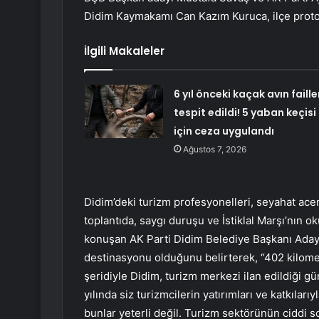
Didim Kaymakamı Can Kazım Kuruca, ilçe protoko
İlgili Makaleler
6 yıl önceki kaçak avın faille
tespit edildi! 5 yaban keçisi
için ceza uygulandı
Ağustos 7, 2026
Didim’deki turizm profesyonelleri, seyahat acente
toplantıda, saygı duruşu ve İstiklal Marşı’nın
konuşan AK Parti Didim Belediye Başkanı Adayı 
destinasyonu olduğunu belirterek, “402 kilome
şeridiyle Didim, turizm merkezi ilan edildiği 
yılında siz turizmcilerin yatırımları ve katkıları
bunlar yeterli değil. Turizm sektörünün ciddi so