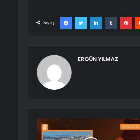
Facebook
Twitter
LinkedIn
Tumblr
Pint
Paylaş
ERGÜN YILMAZ