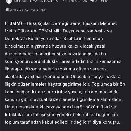
MEHMET HAZBİN KAZBEK
Ekim 5, 2025
0
0
9 dakika okuma süresi
(TBMM)
– Hukukçular Derneği Genel Başkanı Mehmet
Melih Gülseren, TBMM Milli Dayanışma Kardeşlik ve
Demokrasi Komisyonu’nda; “Silahların tamamen
bırakılmasının yanında huzuru kalıcı kılacak yasal
düzenlemelerin önerilmesi ve hazırlanması da bu
komisyonun sorumlulukları arasındadır. Bizim kanaatimiz
ilk etapta düzenlemelerin topluma güven verecek
alanlarda yapılması yönündedir. Öncelikle sosyal haklara
ilişkin düzenlemeler hayata geçirilmelidir. Toplumda bir ön
kabul sağlandıktan sonra infaz yasası, terörle mücadele
kanunu gibi mevzuat düzenlemeleri gündeme alınmalıdır.
Unutulmamalıdır ki, cezaevindeki terör hükümlüleri ve
tutuklularının tahliyesine yönelik beklentiler bugün için
toplum tarafından kabul edilebilir değildir” diye konuştu.