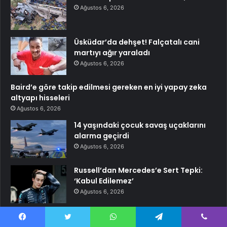
Ağustos 6, 2026
Üsküdar’da dehşet! Falçatalı cani
martıyı ağır yaraladı
Ağustos 6, 2026
Baird’e göre takip edilmesi gereken en iyi yapay zeka
altyapı hisseleri
Ağustos 6, 2026
14 yaşındaki çocuk savaş uçaklarını
alarma geçirdi
Ağustos 6, 2026
Russell’dan Mercedes’e Sert Tepki:
‘Kabul Edilemez’
Ağustos 6, 2026
Shopify hisseleri bugün neden yükseliyor?
Ağustos 6, 2026
Facebook
Twitter
WhatsApp
Telegram
Viber