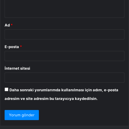
m
*
Ad
*
E-posta
*
İnternet sitesi
Daha sonraki yorumlarımda kullanılması için adım, e-posta
adresim ve site adresim bu tarayıcıya kaydedilsin.