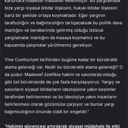
kanunlara maalesef maddeler eklenmiştir. Bu yargılamalar
bize yargı-siyasal iktidar ilişkisini, hukuk-iktidar ilişkisini
bariz bir şekilde ortaya koymaktadır. Eğer yargının
tarafsızlığını ve bağımsızlığını tartışacaksak bu politik dava
mantığını ve beraberinde getirmiş olduğu istisnai
yargılamalar mantığını da masaya koymamız ve bu
kapsamda çalışmalar yürütmemiz gerekiyor.
Yine Cumhuriyet tarihinden bugüne kadar bir bürokratik
atama geleneği var. Nedir bu bürokratik atama geleneği? O
da şudur: Maalesef özellikle hakim ve savcılarda olduğu
gibi üst bürokraside de çok fazla karşılaşıyoruz. Yargıç ve
savcıların siyasal iktidarların ideolojisine yakın kesimler
tarafından belirlenmesi ve bu ideolojiye yakın insanların
belirlenmesi olarak gözümüze çarpıyor ve bunlar yargı
bağımsızlığının önünde ciddi bir engeldir.”
“Hakimin güvencesi artırılarak siyasal müdahale ile etki