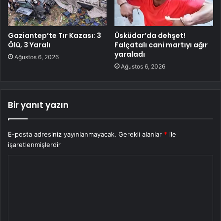
Gaziantep’te Tır Kazası: 3
Üsküdar’da dehşet!
Ölü, 3 Yaralı
Falçatalı cani martıyı ağır
yaraladı
Ağustos 6, 2026
Ağustos 6, 2026
Bir yanıt yazın
E-posta adresiniz yayınlanmayacak.
Gerekli alanlar
*
ile
işaretlenmişlerdir
Y
o
r
u