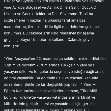
Haklar ve Siyasal Haklara İlişkin Uluslararası Sözleşmeler,
yine Avrupa Bölgesel ve Azınlık Dilleri Şartı, Çocuk Dil
Hakları ve Çocuk Haklarına Dair Sözleşme. Tabii bu
sözleşmelerin bazılarına ülkemiz taraf ama bazı
maddelerine, özellikle dil ile ilgili maddelerine çekince
konulmuş. Bu çekincelerin kaldırılmasıyla bir aşama
geçilmiş oluyor” ifadelerini kullandı. Çakmak, şöyle
konuştu:
“Yine Anayasa’nın 42. maddesi şu şekilde revize edilebilir:
‘Eğitim ve öğretim kurumlarında Türkçe’nin yanı sıra
yaşayan diller ve lehçelerde seçmeli ve isteğe bağlı ana dil
eğitimi yapılabilir. Bu eğitimin usul ve esasları kanunla
düzenlenir. Şeklinde bir değişiklik yapılabilir’. Yine Milli
Eğitim Kanunu’nda amaç ve ilkeler kısmına, ‘Türk Milli
Eğitimi, Türkiye’de yaşayan vatandaşların farklı dil ve
kültürlerinin geliştirilmesi ve yaşatılması için gerekli
imkanları sağlamakla yükümlüdür’ eklenebilir. Bu