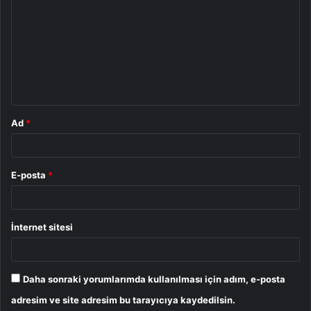
o
r
u
m
*
Ad
*
E-posta
*
İnternet sitesi
Daha sonraki yorumlarımda kullanılması için adım, e-posta
adresim ve site adresim bu tarayıcıya kaydedilsin.