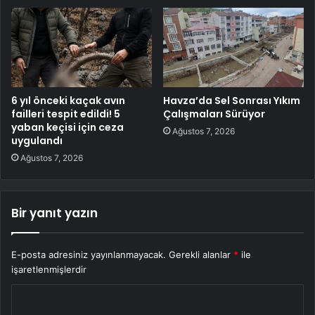
6 yıl önceki kaçak avın
Havza’da Sel Sonrası Yıkım
failleri tespit edildi! 5
Çalışmaları Sürüyor
yaban keçisi için ceza
Ağustos 7, 2026
uygulandı
Ağustos 7, 2026
Bir yanıt yazın
E-posta adresiniz yayınlanmayacak.
Gerekli alanlar
*
ile
işaretlenmişlerdir
Y