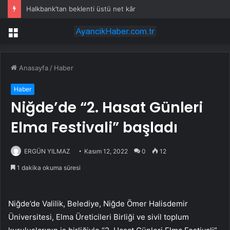
Halkbank’tan beklenti üstü net kâr
Menü
Anasayfa
/
Haber
Haber
Niğde’de “2. Hasat Günleri
Elma Festivali” başladı
ERGÜN YILMAZ
Kasım 12, 2022
0
12
1 dakika okuma süresi
Niğde’de Valilik, Belediye, Niğde Ömer Halisdemir
Üniversitesi, Elma Üreticileri Birliği ve sivil toplum