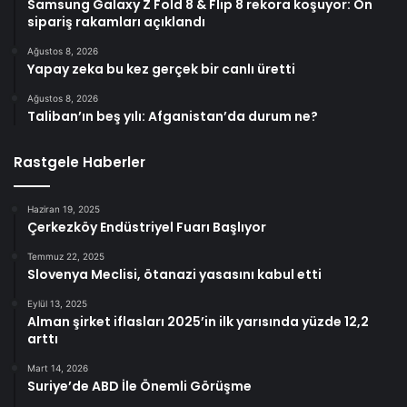
Samsung Galaxy Z Fold 8 & Flip 8 rekora koşuyor: Ön
sipariş rakamları açıklandı
Ağustos 8, 2026
Yapay zeka bu kez gerçek bir canlı üretti
Ağustos 8, 2026
Taliban’ın beş yılı: Afganistan’da durum ne?
Rastgele Haberler
Haziran 19, 2025
Çerkezköy Endüstriyel Fuarı Başlıyor
Temmuz 22, 2025
Slovenya Meclisi, ötanazi yasasını kabul etti
Eylül 13, 2025
Alman şirket iflasları 2025’in ilk yarısında yüzde 12,2
arttı
Mart 14, 2026
Suriye’de ABD İle Önemli Görüşme