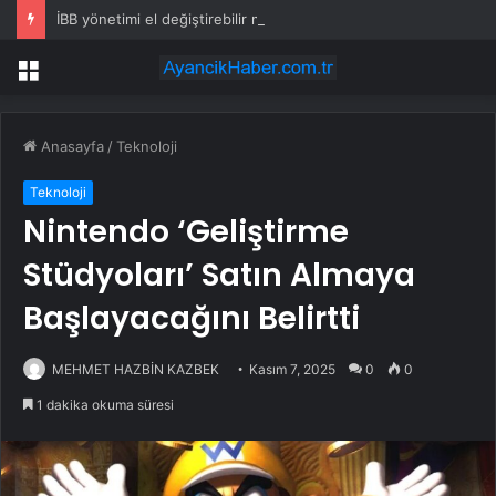
İBB yönetimi el değiştirebilir mi? Kritik senaryoda 10 üye detayı
Menü
Anasayfa
/
Teknoloji
Teknoloji
Nintendo ‘Geliştirme
Stüdyoları’ Satın Almaya
Başlayacağını Belirtti
MEHMET HAZBİN KAZBEK
Kasım 7, 2025
0
0
1 dakika okuma süresi