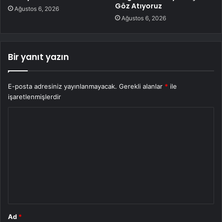
Göz Atıyoruz
Ağustos 6, 2026
Ağustos 6, 2026
Bir yanıt yazın
E-posta adresiniz yayınlanmayacak.
Gerekli alanlar
*
ile
işaretlenmişlerdir
Y
o
r
u
m
*
Ad
*