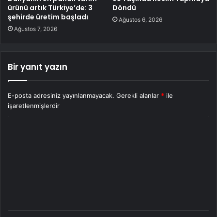
ürünü artık Türkiye’de: 3
Döndü
şehirde üretim başladı
Ağustos 6, 2026
Ağustos 7, 2026
Bir yanıt yazın
E-posta adresiniz yayınlanmayacak.
Gerekli alanlar
*
ile
işaretlenmişlerdir
Y
o
r
u
m
*