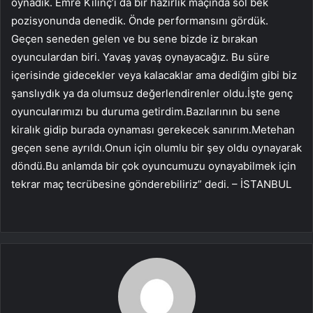
oynadık. Emre Kılınç’ı da bir hazırlık maçında sol bek
pozisyonunda denedik. Önde performansını gördük.
Geçen seneden gelen ve bu sene bizde iz bırakan
oyunculardan biri. Yavaş yavaş oynayacağız. Bu süre
içerisinde gidecekler veya kalacaklar ama dediğim gibi biz
şanslıydık ya da olumsuz değerlendirenler oldu.İşte genç
oyuncularımızı bu duruma getirdim.Bazılarının bu sene
kiralık gidip burada oynaması gerekecek sanırım.Metehan
geçen sene ayrıldı.Onun için olumlu bir şey oldu oynayarak
döndü.Bu anlamda bir çok oyuncumuzu oynayabilmek için
tekrar maç tecrübesine gönderebiliriz” dedi. – İSTANBUL