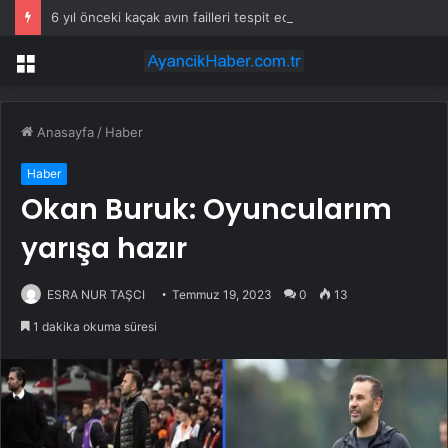
6 yıl önceki kaçak avın failleri tespit edildi! 5 yaban keçisi için ceza uygulandı
Menü
Anasayfa
/
Haber
Haber
Okan Buruk: Oyuncularım
yarışa hazır
ESRA NUR TAŞCI
Temmuz 19, 2023
0
13
1 dakika okuma süresi