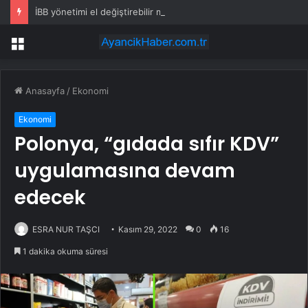
İBB yönetimi el değiştirebilir mi? Kritik senaryoda 10 üye detayı
Menü
Anasayfa
/
Ekonomi
Ekonomi
Polonya, “gıdada sıfır KDV”
uygulamasına devam
edecek
ESRA NUR TAŞCI
Kasım 29, 2022
0
16
1 dakika okuma süresi