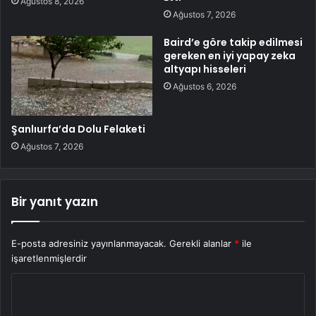
Ağustos 8, 2026
Ağustos 7, 2026
Baird’e göre takip edilmesi
gereken en iyi yapay zeka
altyapı hisseleri
Ağustos 6, 2026
Şanlıurfa’da Dolu Felaketi
Ağustos 7, 2026
Bir yanıt yazın
E-posta adresiniz yayınlanmayacak.
Gerekli alanlar
*
ile
işaretlenmişlerdir
Y
o