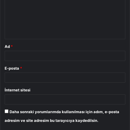
r
u
m
*
Ad
*
E-posta
*
İnternet sitesi
Daha sonraki yorumlarımda kullanılması için adım, e-posta
adresim ve site adresim bu tarayıcıya kaydedilsin.