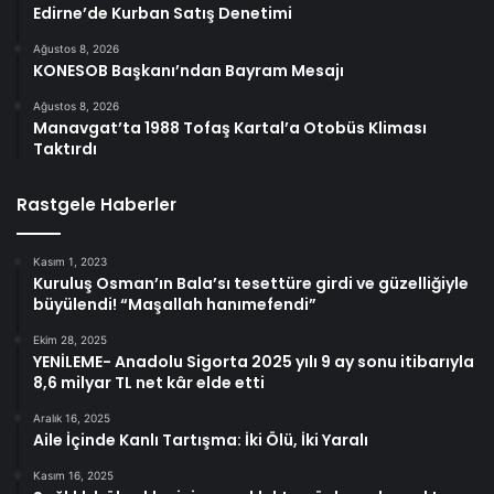
Edirne’de Kurban Satış Denetimi
Ağustos 8, 2026
KONESOB Başkanı’ndan Bayram Mesajı
Ağustos 8, 2026
Manavgat’ta 1988 Tofaş Kartal’a Otobüs Kliması
Taktırdı
Rastgele Haberler
Kasım 1, 2023
Kuruluş Osman’ın Bala’sı tesettüre girdi ve güzelliğiyle
büyülendi! “Maşallah hanımefendi”
Ekim 28, 2025
YENİLEME- Anadolu Sigorta 2025 yılı 9 ay sonu itibarıyla
8,6 milyar TL net kâr elde etti
Aralık 16, 2025
Aile İçinde Kanlı Tartışma: İki Ölü, İki Yaralı
Kasım 16, 2025