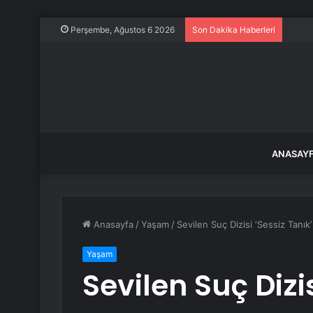
14 ya
Perşembe, Ağustos 6 2026
Son Dakika Haberleri
ANASAY
Anasayfa
/
Yaşam
/
Sevilen Suç Dizisi ‘Sessiz Tanı
Yaşam
Sevilen Suç Dizis