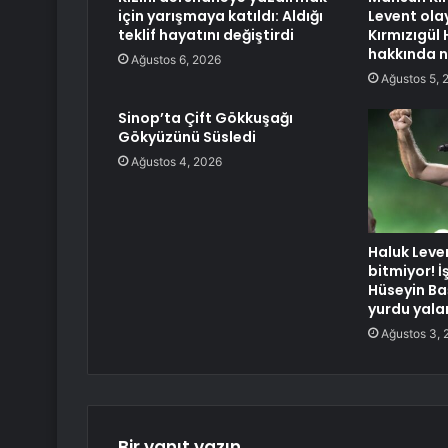
için yarışmaya katıldı: Aldığı
Levent ola
teklif hayatını değiştirdi
Kırmızıgül
hakkında n
Ağustos 6, 2026
Ağustos 5, 
Sinop’ta Çift Gökkuşağı
Gökyüzünü Süsledi
Ağustos 4, 2026
Haluk Levent
bitmiyor! İ
Hüseyin Ba
yurdu yala
Ağustos 3, 
Bir yanıt yazın