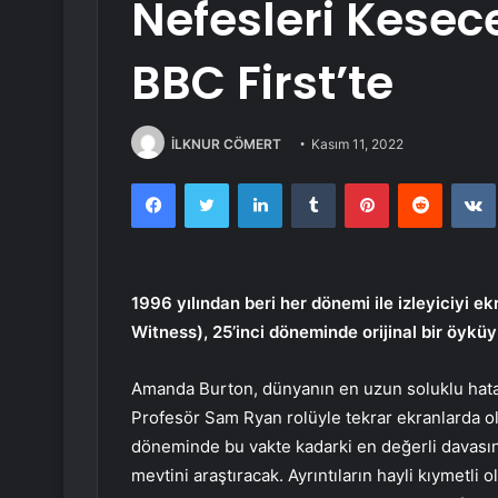
Nefesleri Kesec
BBC First’te
İLKNUR CÖMERT
Kasım 11, 2022
Facebook
Twitter
LinkedIn
Tumblr
Pinterest
Reddit
1996 yılından beri her dönemi ile izleyiciyi e
Witness), 25’inci döneminde orijinal bir öykü
Amanda Burton, dünyanın en uzun soluklu hata 
Profesör Sam Ryan rolüyle tekrar ekranlarda ol
döneminde bu vakte kadarki en değerli davasın
mevtini araştıracak. Ayrıntıların hayli kıymetli