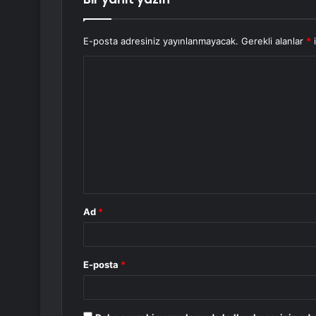
E-posta adresiniz yayınlanmayacak.
Gerekli alanlar
*
i
Y
o
r
u
m
*
Ad
*
E-posta
*