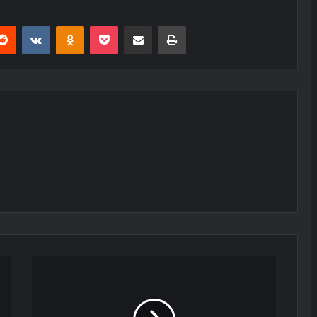
erest
Reddit
VKontakte
Odnoklassniki
Pocket
E-Posta ile paylaş
Yazdır