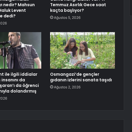
yı nedir? Mahsun
Temmuz Asırlık Gece saat
 Haluk Levent
kaçta başlıyor?
e dedi?
Ağustos 5, 2026
2026
 ile ilgili iddialar
Osmangazi’de gençler
ş insanını da
gıdanın izlerini sanata taşıdı
şaran’ı da öğrenci
Ağustos 2, 2026
nıyla dolandırmış
2026