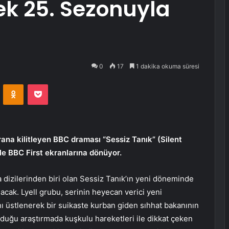
ek 25. Sezonuyla
0
17
1 dakika okuma süresi
VKontakte
Odnoklassniki
Pocket
krana kilitleyen BBC draması “Sessiz Tanık” (Silent
yle BBC First ekranlarına dönüyor.
dizilerinden biri olan Sessiz Tanık’ın yeni döneminde
acak. Lyell grubu, serinin heyecan verici yeni
ı üstlenerek bir suikaste kurban giden sıhhat bakanının
 olduğu araştırmada kuşkulu hareketleri ile dikkat çeken