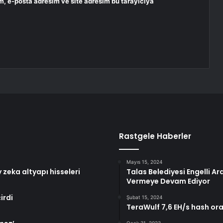
m, e-posta adresim ve site adresim bu tarayıcıya
Rastgele Haberler
Mayıs 15, 2024
 zeka altyapı hisseleri
Talas Belediyesi Engelli Ar
Vermeye Devam Ediyor
irdi
Şubat 15, 2024
TeraWulf 7,6 EH/s hash ora