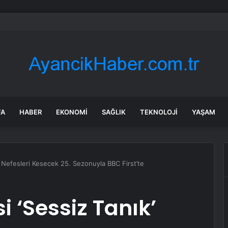
şındaki çocuk savaş uçaklarını alarma geçirdi
FA
HABER
EKONOMI
SAĞLIK
TEKNOLOJI
YAŞAM
k’ Nefesleri Kesecek 25. Sezonuyla BBC First’te
i ‘Sessiz Tanık’