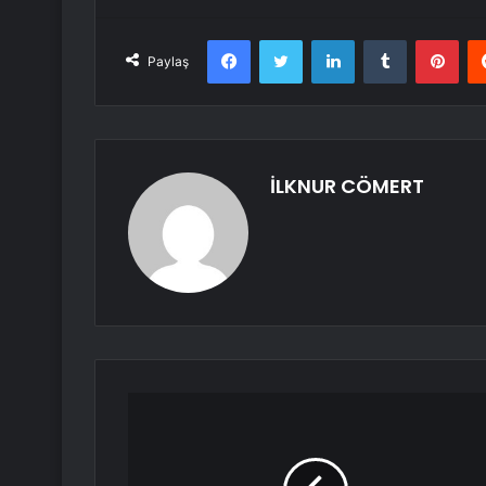
Facebook
Twitter
LinkedIn
Tumblr
Pint
Paylaş
İLKNUR CÖMERT