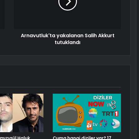
Arnavutluk'ta yakalanan Salih Akkurt
tutuklandı
mızıgül Haluk
Cuma hangi diziler var? 17