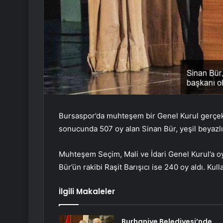
Bursaspor’da muhteşem bir Genel Kurul gerçekl
sonucunda 507 oy alan Sinan Bür, yeşil beyazlıla
Muhteşem Seçim, Mali ve İdari Genel Kurul’a oy
Bür’ün rakibi Raşit Barışıcı ise 240 oy aldı. Kul
İlgili Makaleler
Burhaniye Belediyesi’nde