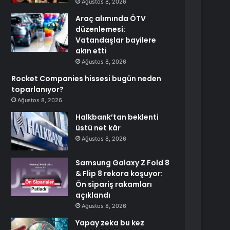
Ağustos 8, 2026
Araç alımında ÖTV
düzenlemesi:
Vatandaşlar bayilere
akın etti
Ağustos 8, 2026
Rocket Companies hissesi bugün neden
toparlanıyor?
Ağustos 8, 2026
Halkbank’tan beklenti
üstü net kâr
Ağustos 8, 2026
Samsung Galaxy Z Fold 8
& Flip 8 rekora koşuyor:
Ön sipariş rakamları
açıklandı
Ağustos 8, 2026
Yapay zeka bu kez