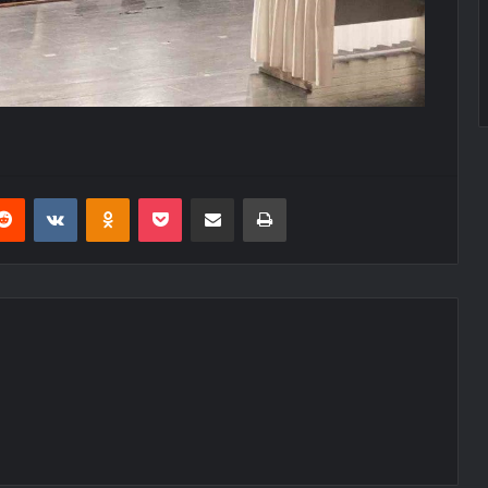
erest
Reddit
VKontakte
Odnoklassniki
Pocket
E-Posta ile paylaş
Yazdır