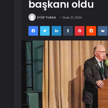
başkanı oldu
EYÜP TURAN
Ocak 21, 2024
Facebook
Twitter
LinkedIn
Tumblr
Pinterest
Reddit