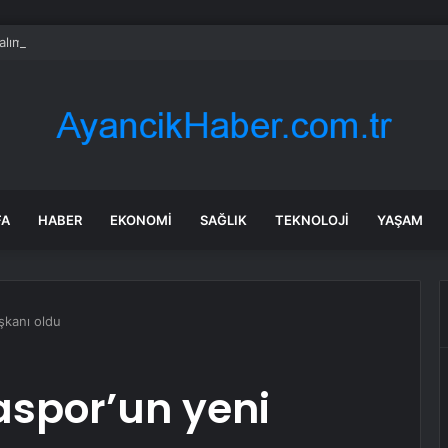
alımında ÖTV düzenlemesi: Vatandaşlar bayilere akın etti
FA
HABER
EKONOMI
SAĞLIK
TEKNOLOJI
YAŞAM
şkanı oldu
aspor’un yeni