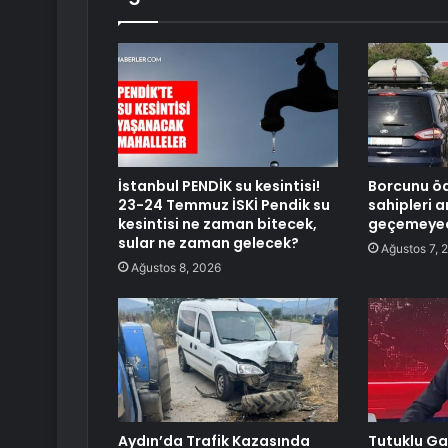
İstanbul PENDİK su kesintisi!
Borcunu ö
23-24 Temmuz İSKİ Pendik su
sahipleri a
kesintisi ne zaman bitecek,
geçemeye
sular ne zaman gelecek?
Ağustos 7, 
Ağustos 8, 2026
Aydın’da Trafik Kazasında
Tutuklu G