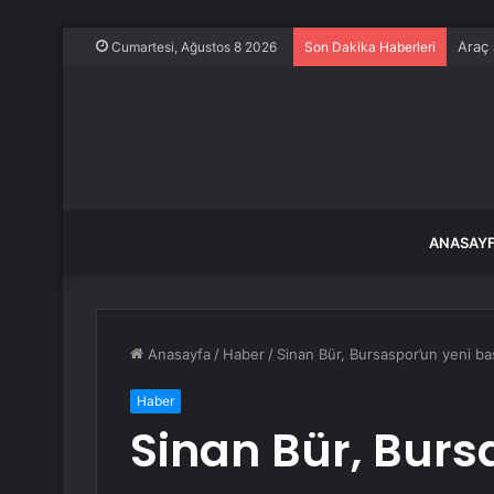
Araç 
Cumartesi, Ağustos 8 2026
Son Dakika Haberleri
ANASAY
Anasayfa
/
Haber
/
Sinan Bür, Bursaspor’un yeni ba
Haber
Sinan Bür, Burs