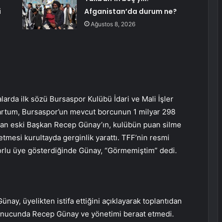
i
Afganistan’da durum ne?
Ağustos 8, 2026
rda ilk sözü Bursaspor Kulübü İdari ve Mali İşler
Kartum, Bursaspor’un mevcut borcunun 1 milyar 298
lan eski Başkan Recep Günay’ın, kulübün puan silme
etmesi kurultayda gerginlik yarattı. TFF’nin resmi
porlu üye gösterdiğinde Günay, “Görmemiştim” dedi.
y, üyelikten istifa ettiğini açıklayarak toplantıdan
sonucunda Recep Günay ve yönetimi beraat etmedi.