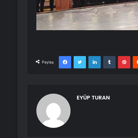
Facebook
Twitter
LinkedIn
Tumblr
Pint
Paylaş
EYÜP TURAN