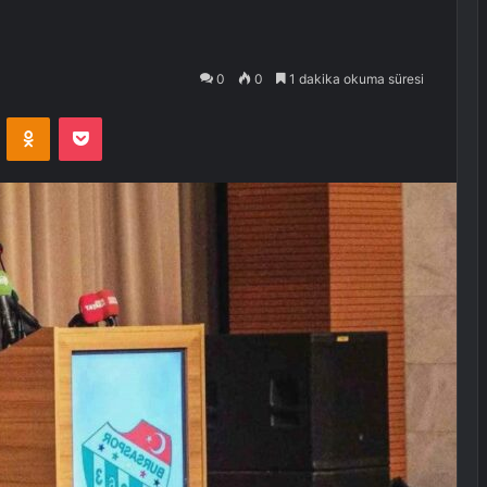
0
0
1 dakika okuma süresi
VKontakte
Odnoklassniki
Pocket