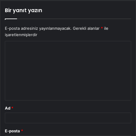
Bir yanıt yazın
E-posta adresiniz yayınlanmayacak.
Gerekli alanlar
*
ile
işaretlenmişlerdir
Y
o
r
u
m
*
Ad
*
E-posta
*