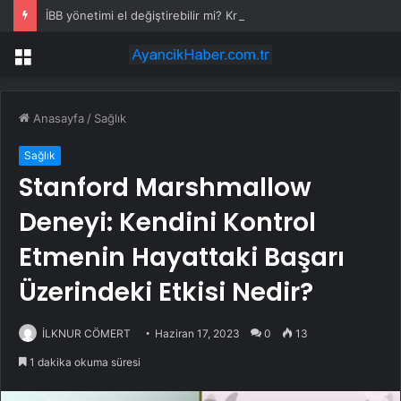
İBB yönetimi el değiştirebilir mi? Kritik senaryoda 10 üye detayı
Menü
Anasayfa
/
Sağlık
Sağlık
Stanford Marshmallow
Deneyi: Kendini Kontrol
Etmenin Hayattaki Başarı
Üzerindeki Etkisi Nedir?
İLKNUR CÖMERT
Haziran 17, 2023
0
13
1 dakika okuma süresi