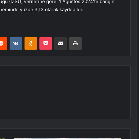
ğü (İZSU) verilerine göre, 1 Ağustos 2024’te barajın
öneminde yüzde 3,13 olarak kaydedildi.
erest
Reddit
VKontakte
Odnoklassniki
Pocket
E-Posta ile paylaş
Yazdır