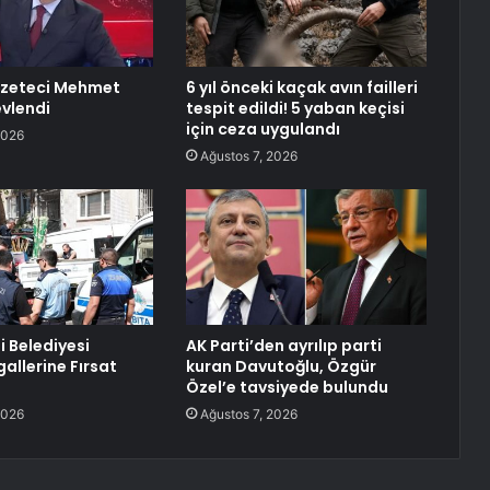
azeteci Mehmet
6 yıl önceki kaçak avın failleri
evlendi
tespit edildi! 5 yaban keçisi
için ceza uygulandı
2026
Ağustos 7, 2026
 Belediyesi
AK Parti’den ayrılıp parti
gallerine Fırsat
kuran Davutoğlu, Özgür
Özel’e tavsiyede bulundu
2026
Ağustos 7, 2026