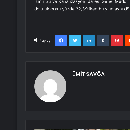
İzmir Su ve Kanalizasyon İdaresi Genel Müdürlü
doluluk oranı yüzde 22,39 iken bu yılın aynı d
Facebook
Twitter
LinkedIn
Tumblr
Pint
Paylaş
ÜMİT SAVĞA