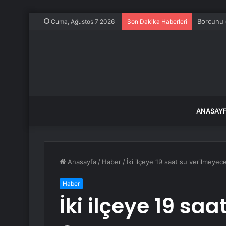
Borcunu 
Cuma, Ağustos 7 2026
Son Dakika Haberleri
ANASAY
Anasayfa
/
Haber
/
İki ilçeye 19 saat su verilmeyec
Haber
İki ilçeye 19 sa