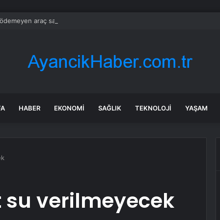
ödemeyen araç sahipleri artık kapıdan geçemeyecek
FA
HABER
EKONOMI
SAĞLIK
TEKNOLOJI
YAŞAM
ek
at su verilmeyecek