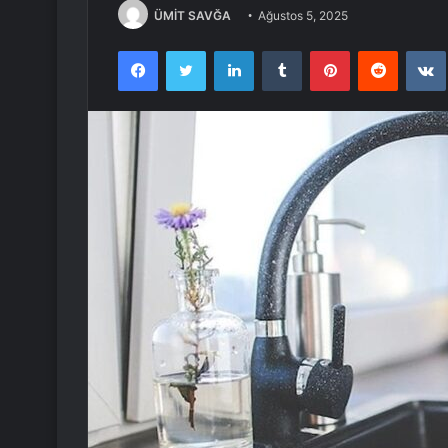
ÜMİT SAVĞA
Ağustos 5, 2025
Facebook
Twitter
LinkedIn
Tumblr
Pinterest
Reddit