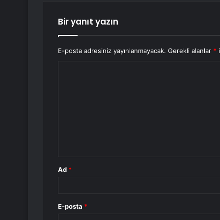
Bir yanıt yazın
E-posta adresiniz yayınlanmayacak.
Gerekli alanlar
*
i
Y
o
r
u
m
*
Ad
*
E-posta
*