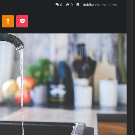
0
0
1 dakika okuma süresi
VKontakte
Odnoklassniki
Pocket