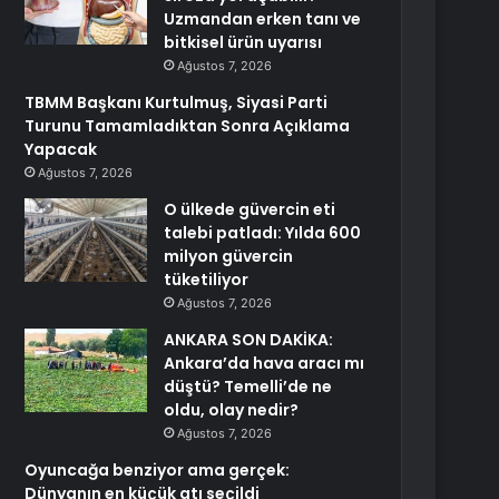
Uzmandan erken tanı ve
bitkisel ürün uyarısı
Ağustos 7, 2026
TBMM Başkanı Kurtulmuş, Siyasi Parti
Turunu Tamamladıktan Sonra Açıklama
Yapacak
Ağustos 7, 2026
O ülkede güvercin eti
talebi patladı: Yılda 600
milyon güvercin
tüketiliyor
Ağustos 7, 2026
ANKARA SON DAKİKA:
Ankara’da hava aracı mı
düştü? Temelli’de ne
oldu, olay nedir?
Ağustos 7, 2026
Oyuncağa benziyor ama gerçek:
Dünyanın en küçük atı seçildi