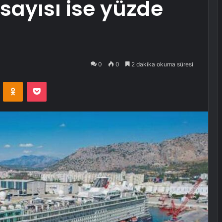
sayısı ise yüzde
0
0
2 dakika okuma süresi
VKontakte
Odnoklassniki
Pocket