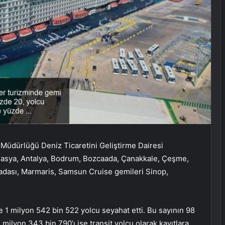
l Müdürlüğü Deniz Ticaretini Geliştirme Dairesi
Amasya, Antalya, Bodrum, Bozcaada, Çanakkale, Çeşme,
Kuşadası, Marmaris, Samsun Cruise gemileri Sinop,
 1 milyon 542 bin 522 yolcu seyahat etti. Bu sayının 98
1 milyon 343 bin 790’ı ise transit yolcu olarak kayıtlara