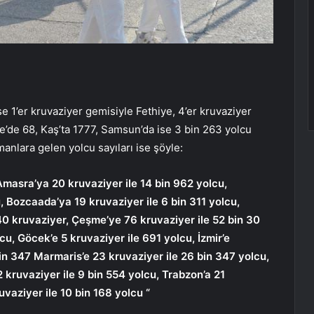
se 1’er kruvaziyer gemisiyle Fethiye, 4’er kruvaziyer
’de 68, Kaş’ta 1777, Samsun’da ise 3 bin 263 yolcu
anlara gelen yolcu sayıları ise şöyle:
 Amasra’ya 20 kruvaziyer ile 14 bin 962 yolcu,
, Bozcaada’ya 19 kruvaziyer ile 6 bin 311 yolcu,
0 kruvaziyer, Çeşme’ye 76 kruvaziyer ile 52 bin 30
lcu, Göcek’e 5 kruvaziyer ile 691 yolcu, İzmir’e
bin 347 Marmaris’e 23 kruvaziyer ile 26 bin 347 yolcu,
2 kruvaziyer ile 9 bin 554 yolcu, Trabzon’a 21
uvaziyer ile 10 bin 168 yolcu “