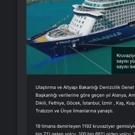
Ulaştırma ve Altyapı Bakanlığı Denizcilik Gene
Başkanlığı verilerine göre geçen yıl Alanya, 
Dikili, Fethiye, Göcek, İstanbul, İzmir , Kaş, 
Trabzon ve Ünye limanlarına yanaştı.
19 limana demirleyen 1192 kruvaziyer gemisiyle
bin 71’i gelen yolcu, 100 bin 661’i giden yolcu, 