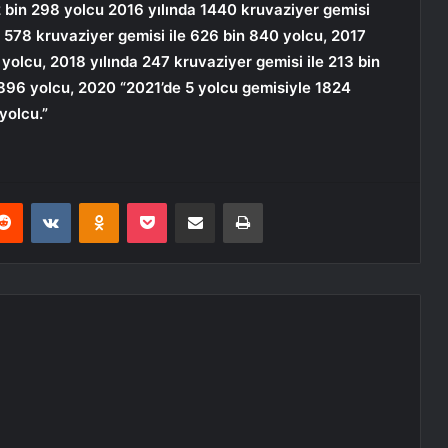
2 bin 298 yolcu 2016 yılında 1440 kruvaziyer gemisi
da 578 kruvaziyer gemisi ile 626 bin 840 yolcu, 2017
yolcu, 2018 yılında 247 kruvaziyer gemisi ile 213 bin
896 yolcu, 2020 “2021’de 5 yolcu gemisiyle 1824
yolcu.”
erest
Reddit
VKontakte
Odnoklassniki
Pocket
E-Posta ile paylaş
Yazdır