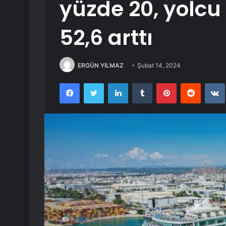
yüzde 20, yolcu 
52,6 arttı
ERGÜN YILMAZ
Şubat 14, 2024
Facebook
Twitter
LinkedIn
Tumblr
Pinterest
Reddit