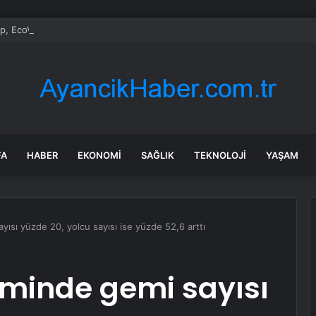
, EcoVadis Platinum Madalyası’nı üst üste ikinci kez kazandı
FA
HABER
EKONOMI
SAĞLIK
TEKNOLOJI
YAŞAM
yısı yüzde 20, yolcu sayısı ise yüzde 52,6 arttı
zminde gemi sayısı