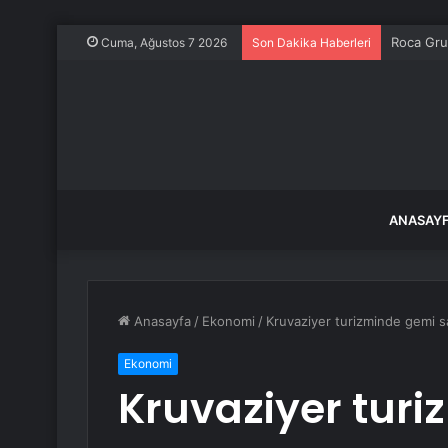
Roca Grup
Cuma, Ağustos 7 2026
Son Dakika Haberleri
ANASAY
Anasayfa
/
Ekonomi
/
Kruvaziyer turizminde gemi sa
Ekonomi
Kruvaziyer turi