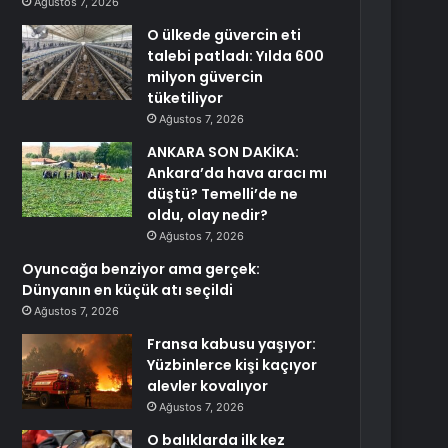
Ağustos 7, 2026
O ülkede güvercin eti
talebi patladı: Yılda 600
milyon güvercin
tüketiliyor
Ağustos 7, 2026
ANKARA SON DAKİKA:
Ankara’da hava aracı mı
düştü? Temelli’de ne
oldu, olay nedir?
Ağustos 7, 2026
Oyuncağa benziyor ama gerçek:
Dünyanın en küçük atı seçildi
Ağustos 7, 2026
Fransa kabusu yaşıyor:
Yüzbinlerce kişi kaçıyor
alevler kovalıyor
Ağustos 7, 2026
O balıklarda ilk kez