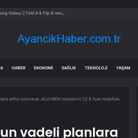
ng Galaxy Z Fold 8 & Flip 8 rekora koşuyor: Ön sipariş rakamları açıklan
FA
HABER
EKONOMI
SAĞLIK
TEKNOLOJI
YAŞAM
nlara atıfta bulunarak JELD-WEN hisselerini 22 $ fiyat hedefiyle
zun vadeli planlara