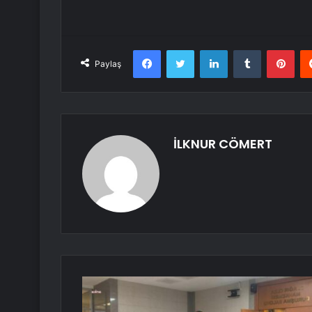
Facebook
Twitter
LinkedIn
Tumblr
Pint
Paylaş
İLKNUR CÖMERT