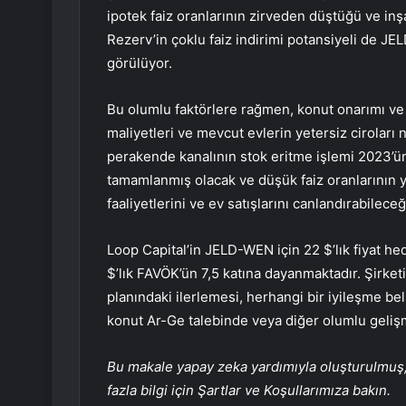
ipotek faiz oranlarının zirveden düştüğü ve inş
Rezerv’in çoklu faiz indirimi potansiyeli de JE
görülüyor.
Bu olumlu faktörlere rağmen, konut onarımı ve
maliyetleri ve mevcut evlerin yetersiz ciroları
perakende kanalının stok eritme işlemi 2023’ü
tamamlanmış olacak ve düşük faiz oranlarının 
faaliyetlerini ve ev satışlarını canlandırabilece
Loop Capital’in JELD-WEN için 22 $’lık fiyat he
$’lık FAVÖK’ün 7,5 katına dayanmaktadır. Şirket
planındaki ilerlemesi, herhangi bir iyileşme bel
konut Ar-Ge talebinde veya diğer olumlu geliş
Bu makale yapay zeka yardımıyla oluşturulmuş, 
fazla bilgi için Şartlar ve Koşullarımıza bakın.