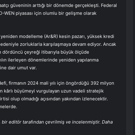
aatçı güveninin arttığı bir dönemde gerçekleşti. Federal
LD-WEN piyasası için olumlu bir gelişme olarak
 yeniden modelleme (Ar&R) kesin pazarı, yüksek kredi
 nedeniyle zorluklarla karşılaşmaya devam ediyor. Ancak
n dördüncü çeyreği itibarıyla büyük ölçüde
yılın ilerleyen dönemlerinde yeniden yapılanma
ğine dair umut var.
defi, firmanın 2024 mali yılı için öngördüğü 392 milyon
in kârlı büyümeyi vurgulayan uzun vadeli stratejik
irtisi olup olmadığı açısından yakından izlenecektir.
melerde.
bir editör tarafından çevrilmiş ve incelenmiştir. Daha