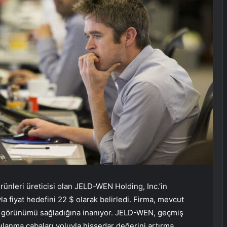
ünleri üreticisi olan JELD-WEN Holding, Inc.’in
fiyat hedefini 22 $ olarak belirledi. Firma, mevcut
tiri görünümü sağladığına inanıyor. JELD-WEN, geçmiş
ılanma çabaları yoluyla hissedar değerini artırma