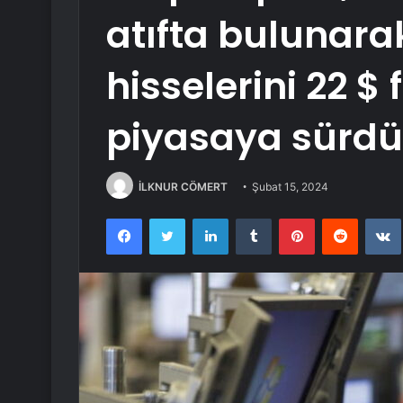
atıfta bulunar
hisselerini 22 $ 
piyasaya sürdü
İLKNUR CÖMERT
Şubat 15, 2024
Facebook
Twitter
LinkedIn
Tumblr
Pinterest
Reddit