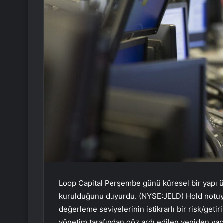
Loop Capital Perşembe günü küresel bir yapı ür
kurulduğunu duyurdu. (NYSE:JELD) Hold notuyla 
değerleme seviyelerinin istikrarlı bir risk/ge
yönetim tarafından göz ardı edilen yeniden yap