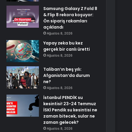
Samsung Galaxy Z Fold 8
& Flip 8 rekora koşuyor:
Ön sipariş rakamları
açıklandı
Ağustos 8, 2026
Yapay zeka bu kez
gerçek bir canlı üretti
Ağustos 8, 2026
Taliban’ın beş yılı:
Afganistan’da durum
ne?
Ağustos 8, 2026
İstanbul PENDİK su
kesintisi! 23-24 Temmuz
İSKİ Pendik su kesintisi ne
zaman bitecek, sular ne
zaman gelecek?
Ağustos 8, 2026