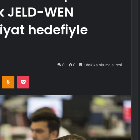
ak JELD-WEN
fiyat hedefiyle
0
0
1 dakika okuma süresi
VKontakte
Odnoklassniki
Pocket