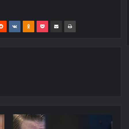
erest
Reddit
VKontakte
Odnoklassniki
Pocket
E-Posta ile paylaş
Yazdır