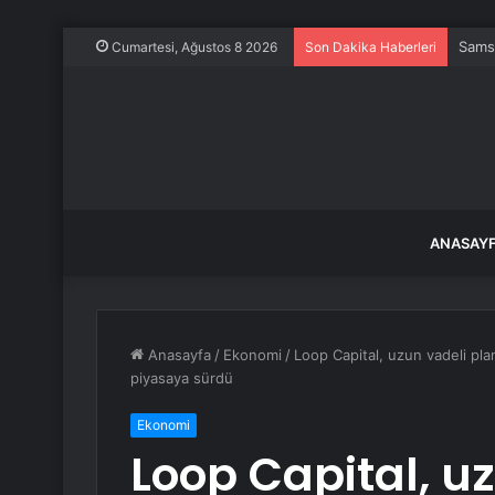
Samsu
Cumartesi, Ağustos 8 2026
Son Dakika Haberleri
ANASAY
Anasayfa
/
Ekonomi
/
Loop Capital, uzun vadeli pla
piyasaya sürdü
Ekonomi
Loop Capital, u