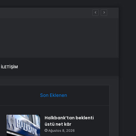
dı
İLETIŞIM
Son Eklenen
Halkbank’tan beklenti
üstü net kâr
Ağustos 8, 2026