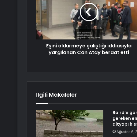
Eşini öldürmeye çalıştığı iddiasıyla
yargılanan Can Atay beraat etti
İlgili Makaleler
Baird’e gö
gereken en
altyapı his
Ağustos 6, 