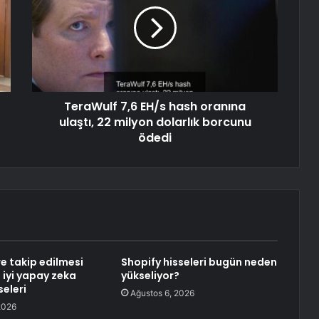
TeraWulf 7,6 EH/s hash oranına
ulaştı, 22 milyon dolarlık borcunu
ödedi
re takip edilmesi
Shopify hisseleri bugün neden
 iyi yapay zeka
yükseliyor?
seleri
Ağustos 6, 2026
2026