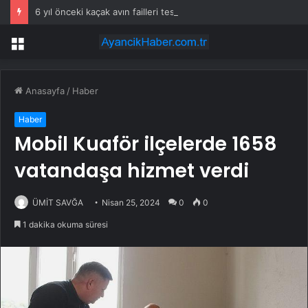
6 yıl önceki kaçak avın failleri tespit edildi! 5 yaban keçisi için ceza uygulandı
Menü
Anasayfa
/
Haber
Haber
Mobil Kuaför ilçelerde 1658
vatandaşa hizmet verdi
ÜMİT SAVĞA
Nisan 25, 2024
0
0
1 dakika okuma süresi