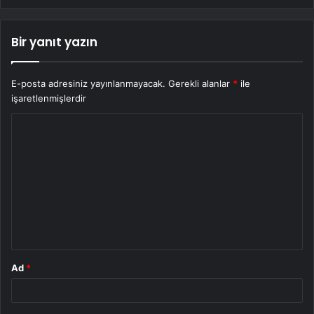
Bir yanıt yazın
E-posta adresiniz yayınlanmayacak.
Gerekli alanlar
*
ile
işaretlenmişlerdir
Y
o
r
u
m
*
Ad
*