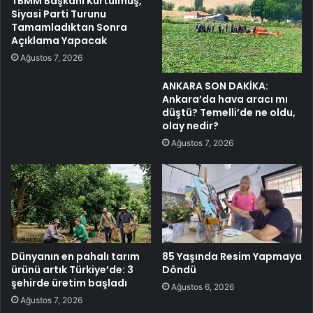
TBMM Başkanı Kurtulmuş,
Siyasi Parti Turunu
Tamamladıktan Sonra
Açıklama Yapacak
Ağustos 7, 2026
ANKARA SON DAKİKA:
Ankara’da hava aracı mı
düştü? Temelli’de ne oldu,
olay nedir?
Ağustos 7, 2026
Dünyanın en pahalı tarım
85 Yaşında Resim Yapmaya
ürünü artık Türkiye’de: 3
Döndü
şehirde üretim başladı
Ağustos 6, 2026
Ağustos 7, 2026