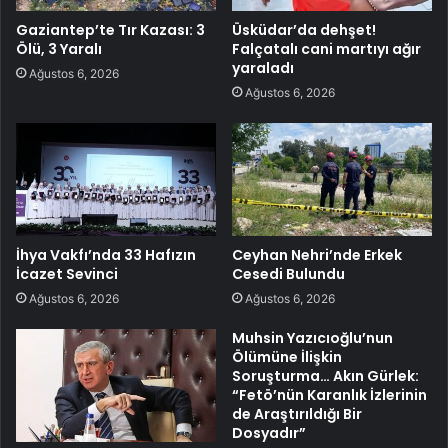
Gaziantep’te Tır Kazası: 3
Üsküdar’da dehşet!
Ölü, 3 Yaralı
Falçatalı cani martıyı ağır
yaraladı
Ağustos 6, 2026
Ağustos 6, 2026
İhya Vakfı’nda 33 Hafızın
Ceyhan Nehri’nde Erkek
İcazet Sevinci
Cesedi Bulundu
Ağustos 6, 2026
Ağustos 6, 2026
Muhsin Yazıcıoğlu’nun
Ölümüne İlişkin
Soruşturma… Akın Gürlek:
“Fetö’nün Karanlık İzlerinin
de Araştırıldığı Bir
Dosyadır”