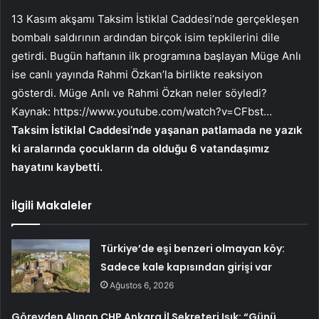
13 Kasım akşamı Taksim İstiklal Caddesi’nde gerçekleşen
bombalı saldırının ardından birçok isim tepkilerini dile
getirdi. Bugün haftanın ilk programına başlayan Müge Anlı
ise canlı yayında Rahmi Özkan’la birlikte reaksiyon
gösterdi. Müge Anlı ve Rahmi Özkan neler söyledi?
Kaynak:
https://www.youtube.com/watch?v=CFbst…
Taksim İstiklal Caddesi’nde yaşanan patlamada ne yazık
ki aralarında çocukların da olduğu 6 vatandaşımız
hayatını kaybetti.
İlgili Makaleler
Türkiye’de eşi benzeri olmayan köy:
Sadece kale kapısından girişi var
Ağustos 6, 2026
Görevden Alınan CHP Ankara İl Sekreteri Işık: “Günü