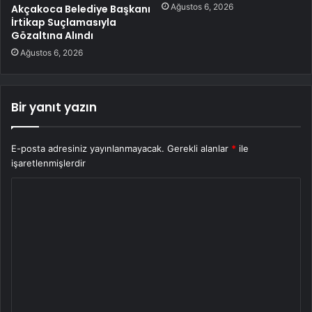
Ağustos 6, 2026
Akçakoca Belediye Başkanı
İrtikap Suçlamasıyla
Gözaltına Alındı
Ağustos 6, 2026
Bir yanıt yazın
E-posta adresiniz yayınlanmayacak.
Gerekli alanlar
*
ile
işaretlenmişlerdir
Y
o
r
u
m
*