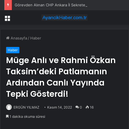
Görevden Alınan CHP Ankara İl Sekreteri Işık: “Günü Geldiğinde Baba Ocağımıza Geri Döneceğiz”
Menü
Anasayfa
/
Haber
Haber
Müge Anlı ve Rahmi Özkan
Taksim’deki Patlamanın
Ardından Canlı Yayında
Tepki Gösterdi!
ERGÜN YILMAZ
Kasım 14, 2022
0
16
1 dakika okuma süresi