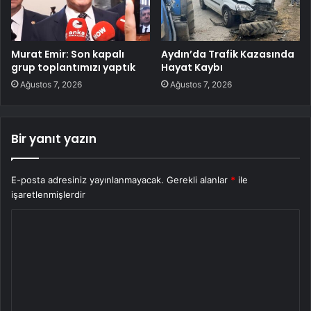
Murat Emir: Son kapalı
Aydın’da Trafik Kazasında
grup toplantımızı yaptık
Hayat Kaybı
Ağustos 7, 2026
Ağustos 7, 2026
Bir yanıt yazın
E-posta adresiniz yayınlanmayacak.
Gerekli alanlar
*
ile
işaretlenmişlerdir
Y
o
r
u
m