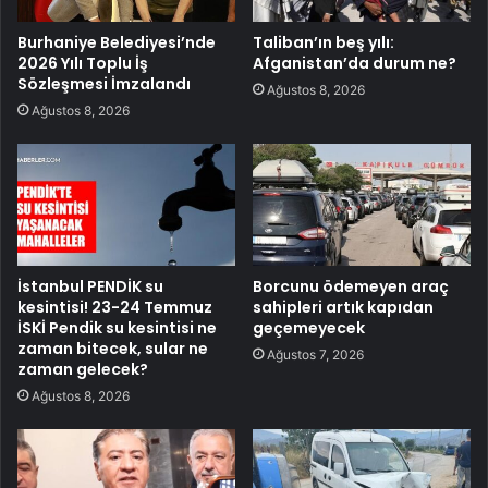
Burhaniye Belediyesi’nde
Taliban’ın beş yılı:
2026 Yılı Toplu İş
Afganistan’da durum ne?
Sözleşmesi İmzalandı
Ağustos 8, 2026
Ağustos 8, 2026
İstanbul PENDİK su
Borcunu ödemeyen araç
kesintisi! 23-24 Temmuz
sahipleri artık kapıdan
İSKİ Pendik su kesintisi ne
geçemeyecek
zaman bitecek, sular ne
Ağustos 7, 2026
zaman gelecek?
Ağustos 8, 2026