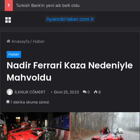
Turkish Bank’ın yeni adı belli oldu
Menü
Anasayfa
/
Haber
Haber
Nadir Ferrari Kaza Nedeniyle
Mahvoldu
İLKNUR CÖMERT
Ekim 25, 2023
0
8
1 dakika okuma süresi