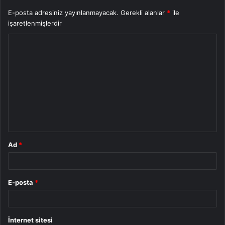
E-posta adresiniz yayınlanmayacak.
Gerekli alanlar
*
ile
işaretlenmişlerdir
Y
o
r
u
m
*
Ad
*
E-posta
*
İnternet sitesi