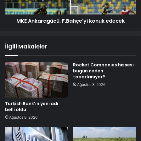
MKE Ankaragücü, F.Bahçe'yi konuk edecek
İlgili Makaleler
Rocket Companies hissesi
bugün neden
toparlanıyor?
Ağustos 8, 2026
Turkish Bank’ın yeni adı
belli oldu
Ağustos 8, 2026