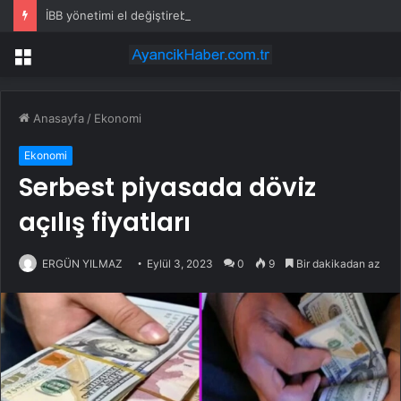
İBB yönetimi el değiştirebilir mi? Kritik senaryoda 10 üye detayı
Menü
Anasayfa
/
Ekonomi
Ekonomi
Serbest piyasada döviz
açılış fiyatları
ERGÜN YILMAZ
Eylül 3, 2023
0
9
Bir dakikadan az