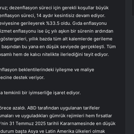
ruz; dezenflasyon süreci için gerekli koşullar büyük
nflasyon süreci, 14 aydır kesintisiz devam ediyor.
eviyesine gerileyerek %33.5 oldu. Gıda enflasyonu
zmet enflasyonu ise üç yılı aşkın bir sürenin ardından
 göstergeleri, yıllık bazda tüm alt kalemlerde gerileme
 yıl başından bu yana en düşük seviyede gerçekleşti. Tüm
lı hem de kalıcı nitelikte ilerlediğini teyit ediyor.
nflasyon beklentilerindeki iyileşme ve maliye
ecine destek veriyor.
 temkinli bir iyimserliğe işaret ediyor.
örece azaldı. ABD tarafından uygulanan tarifeler
aşmaları ve uyguladıkları gümrük rejimleri hem fırsatlar
BD’nin 31 Temmuz 2025 tarihli Kararnamesinde en düşük
u durum başta Asya ve Latin Amerika ülkeleri olmak