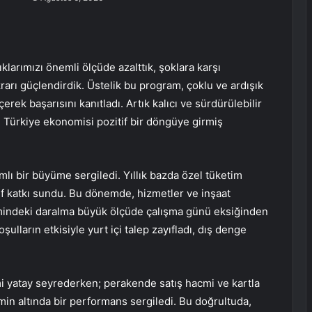
klarımızı önemli ölçüde azalttık, şoklara karşı
ikrarı güçlendirdik. Üstelik bu program, çoklu ve ardışık
rek başarısını kanıtladı. Artık kalıcı ve sürdürülebilir
 Türkiye ekonomisi pozitif bir döngüye girmiş
lı bir büyüme sergiledi. Yıllık bazda özel tüketim
if katkı sundu. Bu dönemde, hizmetler ve inşaat
timindeki daralma büyük ölçüde çalışma günü eksiğinden
şulların etkisiyle yurt içi talep zayıfladı, dış denge
imi yatay seyrederken; perakende satış hacmi ve kartla
imin altında bir performans sergiledi. Bu doğrultuda,