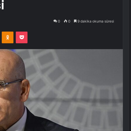
i
0
0
9 dakika okuma süresi
VKontakte
Odnoklassniki
Pocket