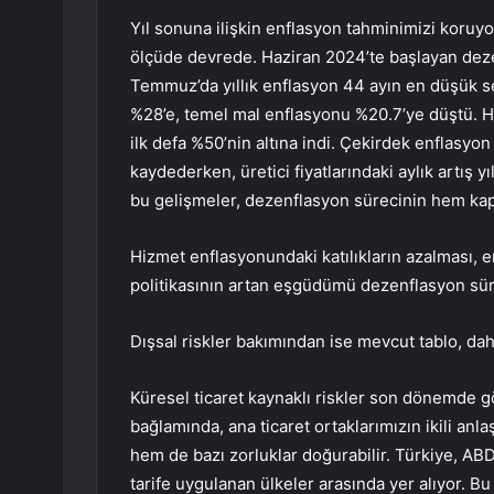
Yıl sonuna ilişkin enflasyon tahminimizi koruyo
ölçüde devrede. Haziran 2024’te başlayan deze
Temmuz’da yıllık enflasyon 44 ayın en düşük s
%28’e, temel mal enflasyonu %20.7’ye düştü. Hi
ilk defa %50’nin altına indi. Çekirdek enflasyon
kaydederken, üretici fiyatlarındaki aylık artış
bu gelişmeler, dezenflasyon sürecinin hem kapsam
Hizmet enflasyonundaki katılıkların azalması, e
politikasının artan eşgüdümü dezenflasyon sür
Dışsal riskler bakımından ise mevcut tablo, daha
Küresel ticaret kaynaklı riskler son dönemde g
bağlamında, ana ticaret ortaklarımızın ikili anl
hem de bazı zorluklar doğurabilir. Türkiye, A
tarife uygulanan ülkeler arasında yer alıyor. B