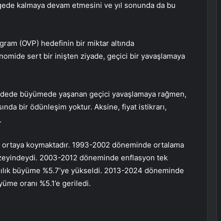
 bölgede kalmaya devam etmesini ve yıl sonunda da bu
ram (OVP) hedefinin bir miktar altında
mide sert bir inişten ziyade, geçici bir yavaşlamaya
sa vadede büyümede yaşanan geçici yavaşlamaya rağmen,
da bir ödünleşim yoktur. Aksine, fiyat istikrarı,
.
 ortaya koymaktadır. 1993-2002 döneminde ortalama
zeyindeydi. 2003-2012 döneminde enflasyon tek
şılık büyüme %5.7’ye yükseldi. 2013-2024 döneminde
yüme oranı %5.1’e geriledi.