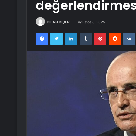
değerlendirmes
DİLAN BİÇER
Ağustos 8, 2025
Facebook
Twitter
LinkedIn
Tumblr
Pinterest
Reddit