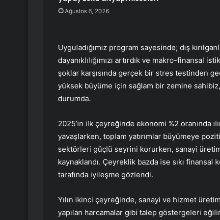
Ağustos 6, 2026
Uyguladığımız program sayesinde; dış kırılganlı
dayanıklılığımızı artırdık ve makro-finansal ist
şoklar karşısında gerçek bir stres testinden geçe
yüksek büyüme için sağlam bir zemine sahibiz,
durumda.
2025’in ilk çeyreğinde ekonomi %2 oranında ılım
yavaşlarken, toplam yatırımlar büyümeye pozit
sektörleri güçlü seyrini korurken, sanayi üre
kaynaklandı. Çeyreklik bazda ise sıkı finansal ko
tarafında iyileşme gözlendi.
Yılın ikinci çeyreğinde, sanayi ve hizmet üret
yapılan harcamalar gibi talep göstergeleri eğil