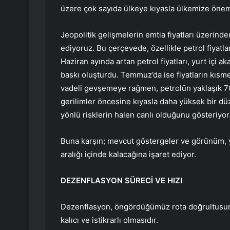
üzere çok sayıda ülkeye kıyasla ülkemize önemli
Jeopolitik gelişmelerin emtia fiyatları üzerind
ediyoruz. Bu çerçevede, özellikle petrol fiyatlar
Haziran ayında artan petrol fiyatları, yurt içi a
baskı oluşturdu. Temmuz’da ise fiyatların kısme
vadeli gevşemeye rağmen, petrolün yaklaşık 70 
gerilimler öncesine kıyasla daha yüksek bir d
yönlü risklerin halen canlı olduğunu gösteriyor
Buna karşın; mevcut göstergeler ve görünüm, 
aralığı içinde kalacağına işaret ediyor.
DEZENFLASYON SÜRECİ VE HIZI
Dezenflasyon, öngördüğümüz rota doğrultusunda
kalıcı ve istikrarlı olmasıdır.