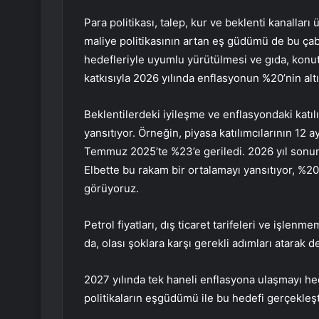
Para politikası, talep, kur ve beklenti kanalla
maliye politikasının artan eş güdümü de bu çaba
hedefleriyle uyumlu yürütülmesi ve gıda, konut 
katkısıyla 2026 yılında enflasyonun %20’nin al
Beklentilerdeki iyileşme ve enflasyondaki katıl
yansıtıyor. Örneğin, piyasa katılımcılarının 12 
Temmuz 2025’te %23’e geriledi. 2026 yıl sonuna
Elbette bu rakam bir ortalamayı yansıtıyor, %20’n
görüyoruz.
Petrol fiyatları, dış ticaret tarifeleri ve işlenm
da, olası şoklara karşı gerekli adımları atarak
2027 yılında tek haneli enflasyona ulaşmayı hed
politikaların eşgüdümü ile bu hedefi gerçekleşt