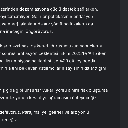
rı üzerinden dezenflasyona güçlü destek sağlarken,
yı tamamlıyor. Gelirler politikasının enflasyon
ve enerji alanlarında arz yönlü politikaların da
tına ineceğini öngörüyoruz.
ıkların azalması da kararlı duruşumuzun sonuçlarını
ay sonrası enflasyon beklentisi, Ekim 2023’te %45 iken,
 ilişkin piyasa beklentisi ise %20 düzeyindedir.
in altını bekleyen katılımcıların sayısının da arttığını
emiş gıda gibi unsurlar yukarı yönlü sınırlı risk oluştursa
 dezenflasyonun kesintiye uğramasını önleyeceğiz.
efliyoruz. Para, maliye, gelirler ve arz yönlü
ireceğiz.