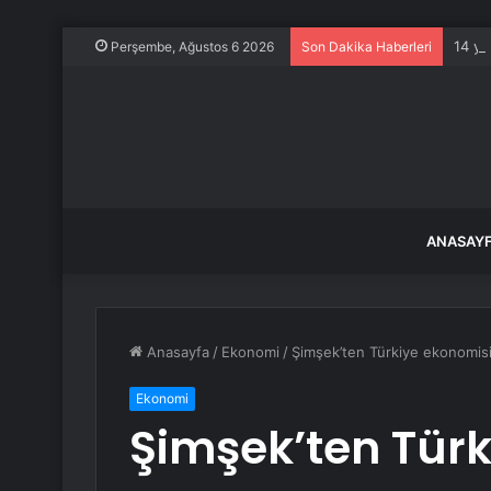
14 ya
Perşembe, Ağustos 6 2026
Son Dakika Haberleri
ANASAY
Anasayfa
/
Ekonomi
/
Şimşek’ten Türkiye ekonomis
Ekonomi
Şimşek’ten Türk