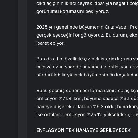
çıktı açığının ikinci çeyrek itibarıyla negatif
görünümü korumasını bekliyoruz.
2025 yılı genelinde büyümenin Orta Vadeli Prog
gerçekleşeceğini öngörüyoruz. Bu durum, ekono
işaret ediyor.
Burada altını özellikle çizmek isterim ki; kı
orta ve uzun vadede büyüme ile enflasyon arasın
sürdürülebilir yüksek büyümenin ön koşuludur
Bunu geçmiş dönem performansımız da açıkça
enflasyon %71.8 iken, büyüme sadece %3.1 dü
haneye düşerek ortalama %9.3 oldu; buna kar
ise ortalama enflasyon %25.1’e yükselirken, bü
ENFLASYON TEK HANAEYE GERİLEYECEK