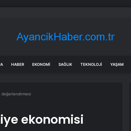
şındaki çocuk savaş uçaklarını alarma geçirdi
FA
HABER
EKONOMI
SAĞLIK
TEKNOLOJI
YAŞAM
i değerlendirmesi
iye ekonomisi