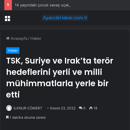
14 yaşındaki çocuk savaş uçaklarını alarma geçirdi
Menü
Anasayfa
/
Haber
Haber
TSK, Suriye ve Irak’ta terör
hedeflerini yerli ve milli
mühimmatlarla yerle bir
etti
İLKNUR CÖMERT
Kasım 23, 2022
0
18
1 dakika okuma süresi