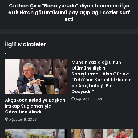
Gökhan Çıra "Bana yürüdü" diyen fenomeni ifşa
etti! Ekran görüntüsünü paylaşıp ağır sözler sarf
etti
İlgili Makaleler
Muhsin Yazıcıoğlu’nun
Ölümüne İlişkin
Soruşturma… Akın Gürlek:
“Fetö’nün Karanlık İzlerinin
de Araştırıldığı Bir
Dosyadır”
Ağustos 6, 2026
Akçakoca Belediye Başkanı
İrtikap Suçlamasıyla
Gözaltına Alındı
Ağustos 6, 2026