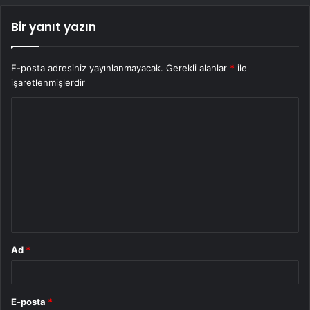
Bir yanıt yazın
E-posta adresiniz yayınlanmayacak.
Gerekli alanlar
*
ile
işaretlenmişlerdir
Y
o
r
u
m
*
Ad
*
E-posta
*