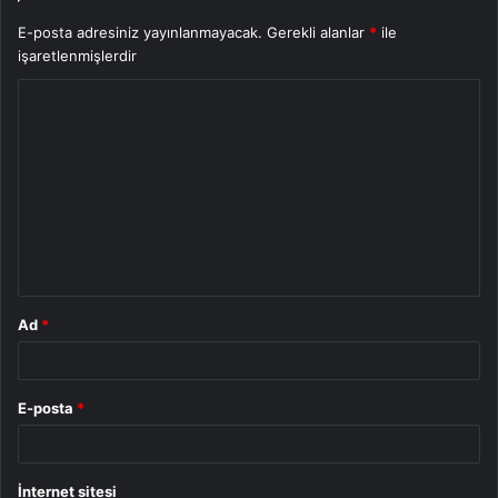
E-posta adresiniz yayınlanmayacak.
Gerekli alanlar
*
ile
işaretlenmişlerdir
Y
o
r
u
m
*
Ad
*
E-posta
*
İnternet sitesi