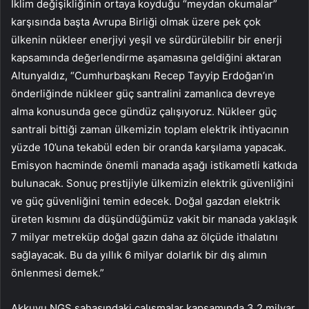
İklim değişikliğinin ortaya koyduğu “meydan okumalar”
karşısında başta Avrupa Birliği olmak üzere pek çok
ülkenin nükleer enerjiyi yeşil ve sürdürülebilir bir enerji
kapsamında değerlendirme aşamasına geldiğini aktaran
Altunyaldız, “Cumhurbaşkanı Recep Tayyip Erdoğan’ın
önderliğinde nükleer güç santralini zamanlıca devreye
alma konusunda gece gündüz çalışıyoruz. Nükleer güç
santrali bittiği zaman ülkemizin toplam elektrik ihtiyacının
yüzde 10’una tekabül eden bir oranda karşılama yapacak.
Emisyon hacminde önemli manada aşağı istikametli katkıda
bulunacak. Sonuç prestijiyle ülkemizin elektrik güvenliğini
ve güç güvenliğini temin edecek. Doğal gazdan elektrik
üreten kısmını da düşündüğümüz vakit bir manada yaklaşık
7 milyar metreküp doğal gazın daha az ölçüde ithalatını
sağlayacak. Bu da yıllık 6 milyar dolarlık bir dış alımın
önlenmesi demek.”
Akkuyu NGS sahasındaki çalışmalar kapsamında 3,2 milyar