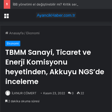
İBB yönetimi el değiştirebilir mi? Kritik senaryoda 10 üye detayı
Menü
Anasayfa
/
Ekonomi
Ekonomi
TBMM Sanayi, Ticaret ve
Enerji Komisyonu
heyetinden, Akkuyu NGS’de
inceleme
İLKNUR CÖMERT
Kasım 23, 2022
0
22
2 dakika okuma süresi