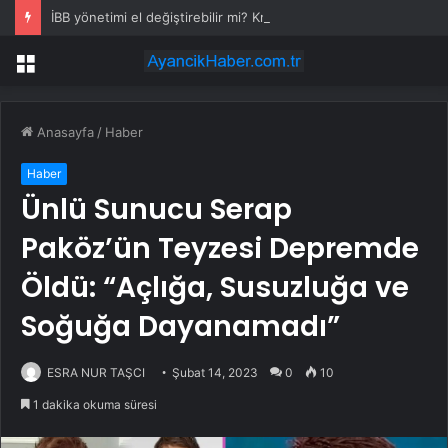
İBB yönetimi el değiştirebilir mi? Kritik senaryoda 10 üye detayı
Menü
Anasayfa
/
Haber
Haber
Ünlü Sunucu Serap
Paköz’ün Teyzesi Depremde
Öldü: “Açlığa, Susuzluğa ve
Soğuğa Dayanamadı”
ESRA NUR TAŞCI
Şubat 14, 2023
0
10
1 dakika okuma süresi