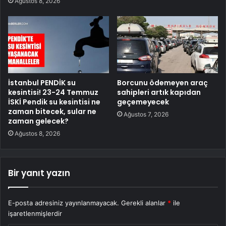
Ağustos 8, 2026
İstanbul PENDİK su
Borcunu ödemeyen araç
kesintisi! 23-24 Temmuz
sahipleri artık kapıdan
İSKİ Pendik su kesintisi ne
geçemeyecek
zaman bitecek, sular ne
Ağustos 7, 2026
zaman gelecek?
Ağustos 8, 2026
Bir yanıt yazın
E-posta adresiniz yayınlanmayacak.
Gerekli alanlar
*
ile
işaretlenmişlerdir