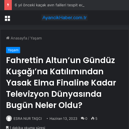
6 yıl önceki kaçak avın failleri tespit edildi! 5 yaban keçisi için ceza uygulandı
Menü
Anasayfa
/
Yaşam
Yaşam
Fahrettin Altun’un Gündüz
Kuşağı’na Katılımından
Yasak Elma Finaline Kadar
Televizyon Dünyasında
Bugün Neler Oldu?
ESRA NUR TAŞCI
Haziran 13, 2023
0
5
1 dakika okuma süresi