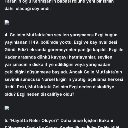
Farah’ın oğlu Kerimşah’ın babası rolüne yeni bir ismin
dahil olacağı söylendi.
4. Gelinim Mutfakta’nın sevilen yarışmacısı Ezgi bugün
yayınlanan 1149. bölümde yoktu. Ezgi ve kayınvalidesi
Gönül Ediz’i ekranda göremeyenler paniğe kapıldı. Ezgi ile
Kader arasında dünkü kavgayı hatırlayanlar, sevilen
yarışmacının diskalifiye edildiğini veya yarışmadan
çekildiğini düşünmeye başladı. Ancak Gelin Mutfakta’nın
sevimli sunucusu Nursel Ergin’in yaptığı açıklama herkesi
üzdü. Peki, Mutfaktaki Gelinim Ezgi neden diskalifiye
oldu? Ezgi neden diskalifiye oldu?
5. “Hayatta Neler Oluyor?” Daha önce İçişleri Bakanı
Süleyman Soylu ile Çevre, Şehircilik ve İklim Değişikliği