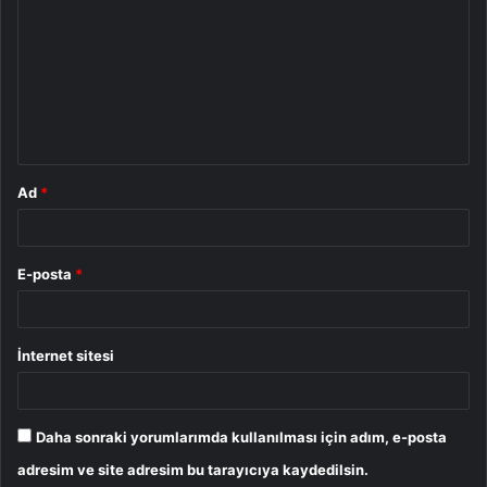
o
r
u
m
*
Ad
*
E-posta
*
İnternet sitesi
Daha sonraki yorumlarımda kullanılması için adım, e-posta
adresim ve site adresim bu tarayıcıya kaydedilsin.