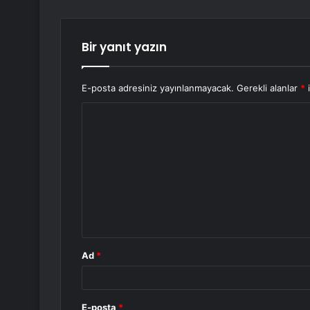
Bir yanıt yazın
E-posta adresiniz yayınlanmayacak.
Gerekli alanlar
*
i
Y
o
r
u
m
*
Ad
*
E-posta
*