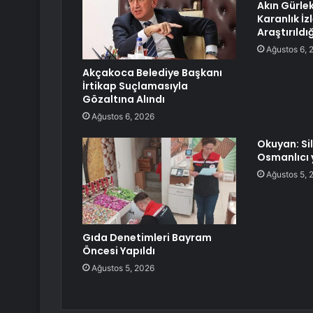
Akın Gürle
Karanlık İz
Araştırıldı
Ağustos 6, 
Akçakoca Belediye Başkanı
İrtikap Suçlamasıyla
Gözaltına Alındı
Ağustos 6, 2026
Okuyan: Si
Osmanlıcı 
Ağustos 5, 
Gıda Denetimleri Bayram
Öncesi Yapıldı
Ağustos 5, 2026