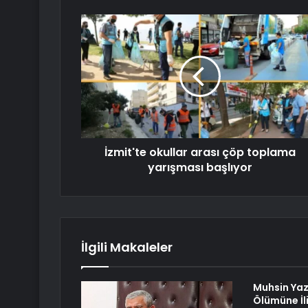
İzmit'te okullar arası çöp toplama
yarışması başlıyor
İlgili Makaleler
Muhsin Yaz
Ölümüne İl