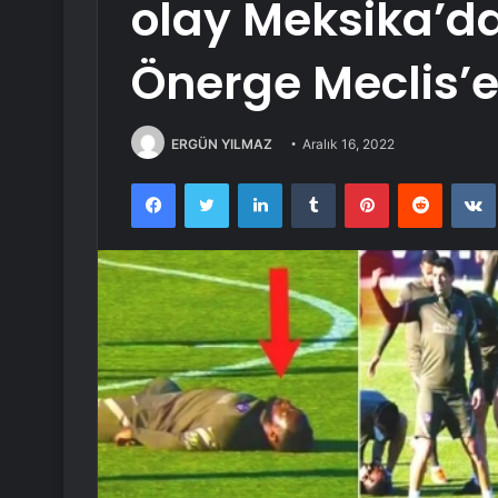
olay Meksika’da
Önerge Meclis’e
ERGÜN YILMAZ
Aralık 16, 2022
Facebook
Twitter
LinkedIn
Tumblr
Pinterest
Reddit