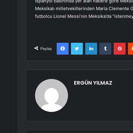
İspanyol basınında yer alan habere göre Meksik
Meksikalı milletvekillerinden María Clemente Ga
futbolcu Lionel Messi’nin Meksika’da “istenmey
Facebook
Twitter
LinkedIn
Tumblr
Pint
Paylaş
ERGÜN YILMAZ