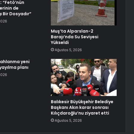
k: “Fetö’nün
lerinin de
ğı Bir Dosyadır”
2026
Muş’ta Alparslan-2
Barajı’nda Su Seviyesi
Yükseldi
Ağustos 5, 2026
lahlanma yeni
yayılma planı
2026
Balıkesir Büyükşehir Belediye
Başkanı Akın karar sonrası
Kılıçdaroğlu’nu ziyaret etti
Ağustos 5, 2026