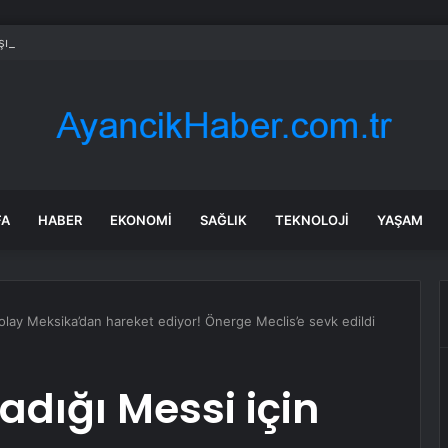
şındaki çocuk savaş uçaklarını alarma geçirdi
FA
HABER
EKONOMI
SAĞLIK
TEKNOLOJI
YAŞAM
 olay Meksika’dan hareket ediyor! Önerge Meclis’e sevk edildi
adığı Messi için