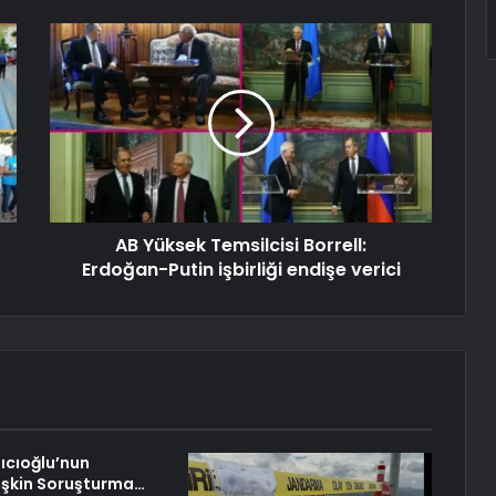
AB Yüksek Temsilcisi Borrell:
Erdoğan-Putin işbirliği endişe verici
ıcıoğlu’nun
işkin Soruşturma…