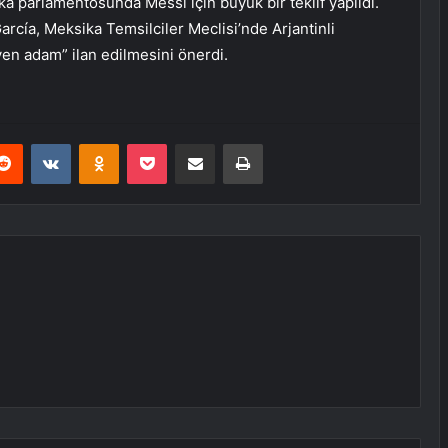
a parlamentosunda Messi için büyük bir teklif yapıldı.
rcía, Meksika Temsilciler Meclisi’nde Arjantinli
en adam” ilan edilmesini önerdi.
erest
Reddit
VKontakte
Odnoklassniki
Pocket
E-Posta ile paylaş
Yazdır