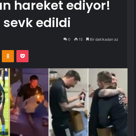
n hareket ediyor!
 sevk edildi
0
15
Bir dakikadan az
VKontakte
Odnoklassniki
Pocket