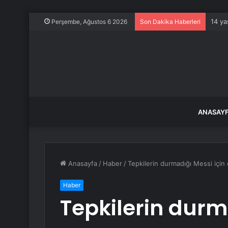
14 ya
Perşembe, Ağustos 6 2026
Son Dakika Haberleri
ANASAY
Anasayfa
/
Haber
/
Tepkilerin durmadığı Messi için
Haber
Tepkilerin durm